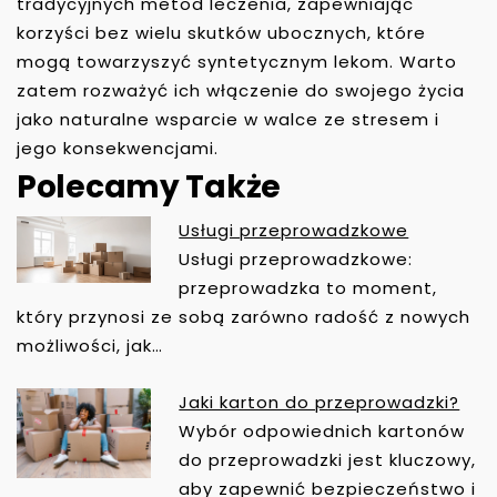
tradycyjnych metod leczenia, zapewniając
korzyści bez wielu skutków ubocznych, które
mogą towarzyszyć syntetycznym lekom. Warto
zatem rozważyć ich włączenie do swojego życia
jako naturalne wsparcie w walce ze stresem i
jego konsekwencjami.
Polecamy Także
Usługi przeprowadzkowe
N
Usługi przeprowadzkowe:
A
przeprowadzka to moment,
W
który przynosi ze sobą zarówno radość z nowych
I
możliwości, jak…
G
A
Jaki karton do przeprowadzki?
C
Wybór odpowiednich kartonów
J
do przeprowadzki jest kluczowy,
A
aby zapewnić bezpieczeństwo i