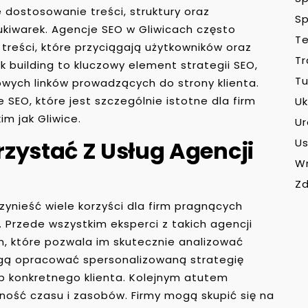
 dostosowanie treści, struktury oraz
Sp
iwarek. Agencje SEO w Gliwicach często
Te
treści, które przyciągają użytkowników oraz
Tr
k building to kluczowy element strategii SEO,
Tu
owych linków prowadzących do strony klienta.
SEO, które jest szczególnie istotne dla firm
Uk
im jak Gliwice.
U
zystać Z Usług Agencji
Us
W
Zd
ynieść wiele korzyści dla firm pragnących
 Przede wszystkim eksperci z takich agencji
, które pozwala im skutecznie analizować
ogą opracować spersonalizowaną strategię
 konkretnego klienta. Kolejnym atutem
ność czasu i zasobów. Firmy mogą skupić się na