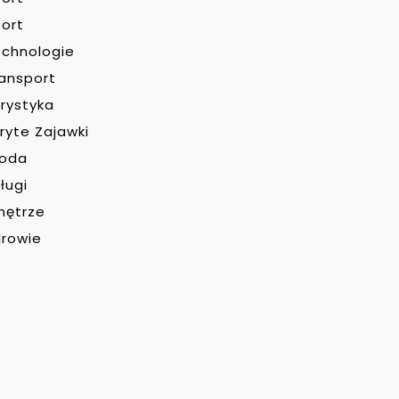
ort
chnologie
ansport
rystyka
ryte Zajawki
roda
ługi
nętrze
rowie