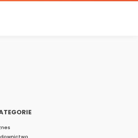
ATEGORIE
znes
udownictwo