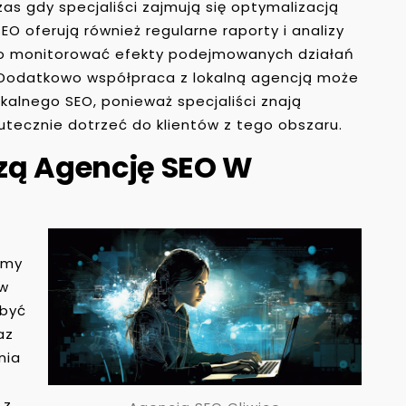
as gdy specjaliści zajmują się optymalizacją
EO oferują również regularne raporty i analizy
co monitorować efekty podejmowanych działań
 Dodatkowo współpraca z lokalną agencją może
okalnego SEO, ponieważ specjaliści znają
skutecznie dotrzeć do klientów z tego obszaru.
zą Agencję SEO W
irmy
 w
 być
az
nia
 z