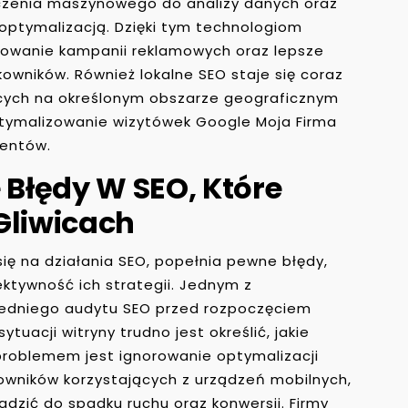
 uczenia maszynowego do analizy danych oraz
optymalizacją. Dzięki tym technologiom
etowanie kampanii reklamowych oraz lepsze
owników. Również lokalne SEO staje się coraz
jących na określonym obszarze geograficznym
optymalizowanie wizytówek Google Moja Firma
ientów.
 Błędy W SEO, Które
Gliwicach
się na działania SEO, popełnia pewne błędy,
tywność ich strategii. Jednym z
iedniego audytu SEO przed rozpoczęciem
ytuacji witryny trudno jest określić, jakie
roblemem jest ignorowanie optymalizacji
kowników korzystających z urządzeń mobilnych,
dzić do spadku ruchu oraz konwersji. Firmy