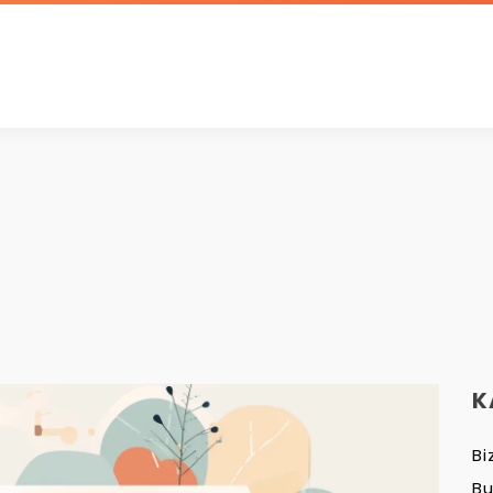
K
Bi
B