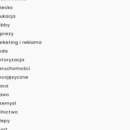
iecko
ukacja
obby
prezy
rketing i reklama
oda
toryzacja
eruchomości
bcojęzyczne
raca
rawo
zemysł
lnictwo
lepy
ort