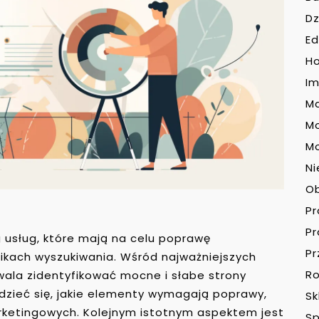
Dz
Ed
H
Im
Ma
M
Mo
Ni
O
P
P
 usług, które mają na celu poprawę
Pr
ikach wyszukiwania. Wśród najważniejszych
Ro
zwala zidentyfikować mocne i słabe strony
edzieć się, jakie elementy wymagają poprawy,
Sk
rketingowych. Kolejnym istotnym aspektem jest
Sp