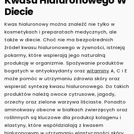
Kwasu Hialuronowego W
Diecie
Kwas hialuronowy można znaleźć nie tylko w
kosmetykach i preparatach medycznych, ale
także w diecie. Choć nie ma bezpośrednich
źródeł kwasu hialuronowego w żywności, istnieją
pokarmy, które wspierają jego naturalną
produkcję w organizmie. Spożywanie produktów
bogatych w antyoksydanty oraz
witaminy
A, C i E
może pomóc w utrzymaniu zdrowia skóry oraz
wspierać syntezę kwasu hialuronowego. Do takich
produktów należą owoce cytrusowe, jagody,
orzechy oraz zielone warzywa liściaste. Ponadto
aminokwasy obecne w białkach zwierzęcych oraz
roślinnych są kluczowe dla produkcji kolagenu i
elastyny, które współdziałają z kwasem
hialuronowym w utrzymaniu elastyczności skóry.