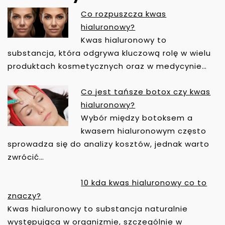
Co rozpuszcza kwas
N
hialuronowy?
A
Kwas hialuronowy to
W
substancja, która odgrywa kluczową rolę w wielu
I
produktach kosmetycznych oraz w medycynie…
G
A
Co jest tańsze botox czy kwas
C
hialuronowy?
J
Wybór między botoksem a
A
kwasem hialuronowym często
W
sprowadza się do analizy kosztów, jednak warto
P
zwrócić…
I
S
10 kda kwas hialuronowy co to
U
znaczy?
Kwas hialuronowy to substancja naturalnie
występująca w organizmie, szczególnie w