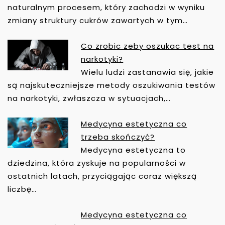
W
naturalnym procesem, który zachodzi w wyniku
P
zmiany struktury cukrów zawartych w tym…
I
S
Co zrobic zeby oszukac test na
U
narkotyki?
Wielu ludzi zastanawia się, jakie
są najskuteczniejsze metody oszukiwania testów
na narkotyki, zwłaszcza w sytuacjach,…
Medycyna estetyczna co
trzeba skończyć?
Medycyna estetyczna to
dziedzina, która zyskuje na popularności w
ostatnich latach, przyciągając coraz większą
liczbę…
Medycyna estetyczna co