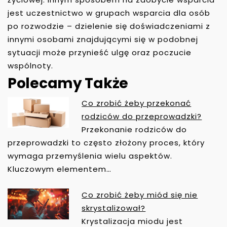
jest uczestnictwo w grupach wsparcia dla osób
po rozwodzie – dzielenie się doświadczeniami z
innymi osobami znajdującymi się w podobnej
sytuacji może przynieść ulgę oraz poczucie
wspólnoty.
Polecamy Także
Co zrobić żeby przekonać
N
rodziców do przeprowadzki?
A
Przekonanie rodziców do
W
przeprowadzki to często złożony proces, który
I
wymaga przemyślenia wielu aspektów.
G
Kluczowym elementem…
A
C
Co zrobić żeby miód się nie
J
skrystalizował?
A
Krystalizacja miodu jest