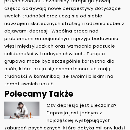
przynależności. Uczestnicy terapii grupowej
często odkrywają nowe perspektywy dotyczące
swoich trudności oraz uczą się od siebie
nawzajem skutecznych strategii radzenia sobie z
objawami depresji. Wspólna praca nad
problemami emocjonalnymi sprzyja budowaniu
więzi międzyludzkich oraz wzmacnia poczucie
solidarności w trudnych chwilach. Terapia
grupowa może być szczególnie korzystna dla
osób, które czują się osamotnione lub mają
trudności w komunikacji ze swoimi bliskimi na
temat swoich uczuć.
Polecamy Także
Czy depresja jest uleczalna?
N
Depresja jest jednym z
A
najczęściej występujących
W
zaburzeń psychicznych, które dotyka miliony ludzi