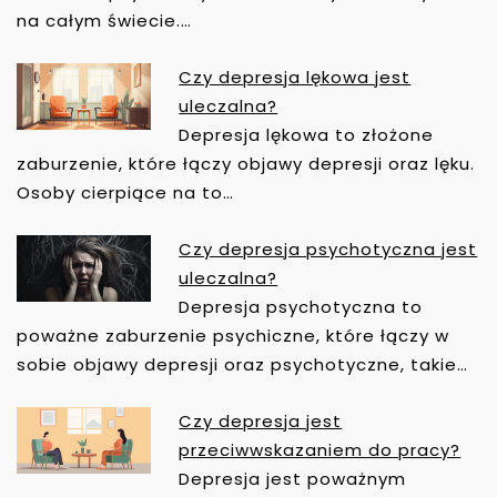
I
na całym świecie.…
G
A
Czy depresja lękowa jest
C
uleczalna?
J
Depresja lękowa to złożone
A
zaburzenie, które łączy objawy depresji oraz lęku.
W
Osoby cierpiące na to…
P
I
Czy depresja psychotyczna jest
S
uleczalna?
U
Depresja psychotyczna to
poważne zaburzenie psychiczne, które łączy w
sobie objawy depresji oraz psychotyczne, takie…
Czy depresja jest
przeciwwskazaniem do pracy?
Depresja jest poważnym