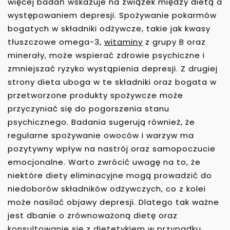
więcej badań wskazuje na związek między dietą a
występowaniem depresji. Spożywanie pokarmów
bogatych w składniki odżywcze, takie jak kwasy
tłuszczowe omega-3,
witaminy
z grupy B oraz
minerały, może wspierać zdrowie psychiczne i
zmniejszać ryzyko wystąpienia depresji. Z drugiej
strony dieta uboga w te składniki oraz bogata w
przetworzone produkty spożywcze może
przyczyniać się do pogorszenia stanu
psychicznego. Badania sugerują również, że
regularne spożywanie owoców i warzyw ma
pozytywny wpływ na nastrój oraz samopoczucie
emocjonalne. Warto zwrócić uwagę na to, że
niektóre diety eliminacyjne mogą prowadzić do
niedoborów składników odżywczych, co z kolei
może nasilać objawy depresji. Dlatego tak ważne
jest dbanie o zrównoważoną dietę oraz
konsultowanie się z dietetykiem w przypadku