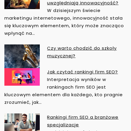
N
uwzględniają innowacyjność?
A
W dzisiejszym świecie
W
marketingu internetowego, innowacyjność stała
I
się kluczowym elementem, który może znacząco
G
wpłynąć na…
A
C
Czy warto chodzić do szkoły
J
muzycznej?
A
W
Jak czytać rankingi firm SEO?
P
Interpretacja wyników w
I
rankingach firm SEO jest
S
U
kluczowym elementem dla każdego, kto pragnie
zrozumieć, jak…
Rankingi firm SEO a branżowe
specjalizacje