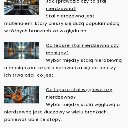
Jak sprawdzić czy to stal
W
nierdzewna?
I
Stal nierdzewna jest
G
materiałem, który cieszy się dużą popularnością
A
w różnych branżach ze względu na…
C
J
Co lepsze stal nierdzewna czy
A
mosiądz?
W
P
Wybór między stalą nierdzewną
I
a mosiądzem często sprowadza się do analizy
S
ich trwałości, co jest…
U
Co lepsze stal węglowa czy
nierdzewna?
Wybór między stalą węglową a
nierdzewną jest kluczowy w wielu branżach,
ponieważ obie te stopy…