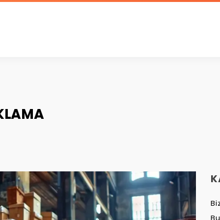
KLAMA
K
Bi
B