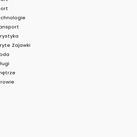
ort
chnologie
ansport
rystyka
ryte Zajawki
roda
ługi
nętrze
rowie