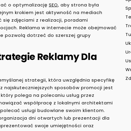
bać o optymalizację
SEO
, aby strona była
Sp
lejnym krokiem jest aktywność na mediach
Te
się zdjęciami z realizacji, poradami
Tr
mocjach. Reklama w internecie może obejmować
Tu
e pozwolą dotrzeć do szerszej grupy
Uk
U
Strategie Reklamy Dla
Us
W
Zd
yślanej strategii, która uwzględnia specyfikę
 z najskuteczniejszych sposobów promocji jest
który polega na polecaniu usług przez
nawiązać współpracę z lokalnymi architektami
 polecać usługi budowlane swoim klientom.
rganizacja dni otwartych lub prezentacji dla
aprezentować swoje umiejętności oraz