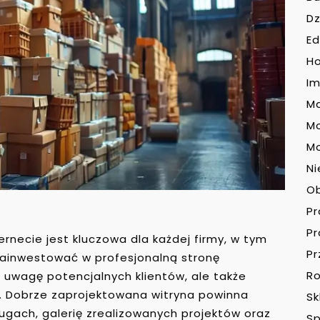
Dz
Ed
H
Im
Ma
M
Mo
Ni
O
P
P
rnecie jest kluczowa dla każdej firmy, w tym
Pr
zainwestować w profesjonalną stronę
Ro
e uwagę potencjalnych klientów, ale także
i. Dobrze zaprojektowana witryna powinna
Sk
ugach, galerię zrealizowanych projektów oraz
Sp