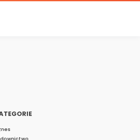
ATEGORIE
znes
udownictwo