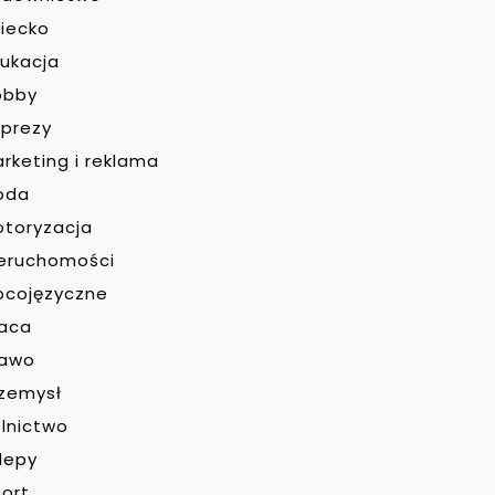
iecko
ukacja
obby
prezy
rketing i reklama
oda
toryzacja
eruchomości
bcojęzyczne
raca
rawo
zemysł
lnictwo
lepy
ort