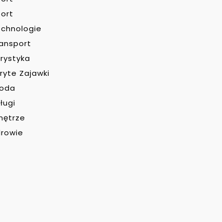
ort
chnologie
ansport
rystyka
ryte Zajawki
roda
ługi
nętrze
rowie