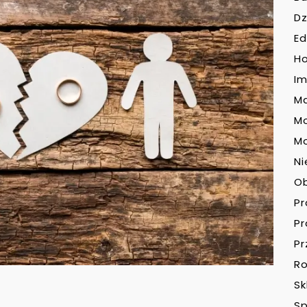
Dz
Ed
H
Im
Ma
M
Mo
Ni
O
P
P
Pr
Ro
Sk
Sp