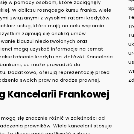
e się w pomocy osobom, które zaciągnęły
Sp
iej. W obliczu rosnącego kursu franka, wiele
Te
ymi związanymi z wysokimi ratami kredytów.
achlarz usług, które mają na celu wsparcie
Tr
szystkim zajmują się analizą umów
Tu
owanie klauzul niedozwolonych oraz
Uk
klienci mogą uzyskać informacje na temat
U
ekształcenia kredytu na złotówki. Kancelarie
Us
 bankami, co może prowadzić do
W
ytu. Dodatkowo, oferują reprezentację przed
Zd
dzenia swoich praw na drodze prawnej.
ug Kancelarii Frankowej
u mogą się znacznie różnić w zależności od
adczenia prawników. Wiele kancelarii stosuje
a, że klienci mają możliwość wyboru