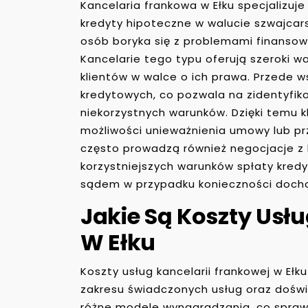
Kancelaria frankowa w Ełku specjalizuj
kredyty hipoteczne w walucie szwajcarsk
osób boryka się z problemami finansow
Kancelarie tego typu oferują szeroki w
klientów w walce o ich prawa. Przede w
kredytowych, co pozwala na zidentyfik
niekorzystnych warunków. Dzięki temu 
możliwości unieważnienia umowy lub prz
często prowadzą również negocjacje z
korzystniejszych warunków spłaty kred
sądem w przypadku konieczności docho
Jakie Są Koszty Usł
W Ełku
Koszty usług kancelarii frankowej w Ełk
zakresu świadczonych usług oraz doświ
różne modele wynagradzania, co sprawi