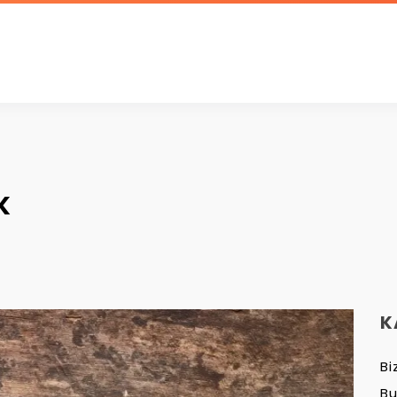
K
K
Bi
B