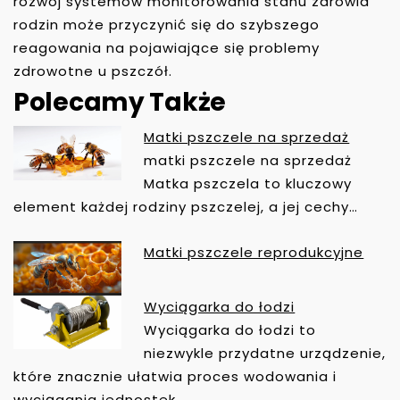
rozwój systemów monitorowania stanu zdrowia
rodzin może przyczynić się do szybszego
reagowania na pojawiające się problemy
zdrowotne u pszczół.
Polecamy Także
Matki pszczele na sprzedaż
N
matki pszczele na sprzedaż
A
Matka pszczela to kluczowy
W
element każdej rodziny pszczelej, a jej cechy…
I
G
Matki pszczele reprodukcyjne
A
C
Wyciągarka do łodzi
J
Wyciągarka do łodzi to
A
niezwykle przydatne urządzenie,
W
P
które znacznie ułatwia proces wodowania i
I
wyciągania jednostek…