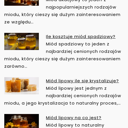
N
A
najpopularniejszych rodzajów
W
miodu, który cieszy się dużym zainteresowaniem
I
ze względu…
G
A
Ile kosztuje miód spadziowy?
C
Miód spadziowy to jeden z
J
najbardziej cenionych rodzajów
A
miodu, który cieszy się dużym zainteresowaniem
W
zarówno…
P
I
Miód lipowy ile się krystalizuje?
S
Miód lipowy jest jednym z
U
najbardziej cenionych rodzajów
miodu, a jego krystalizacja to naturalny proces,…
Miód lipowy na co jest?
Miód lipowy to naturalny