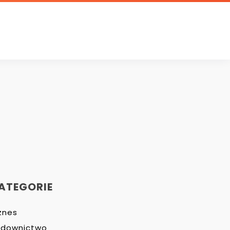
ATEGORIE
znes
udownictwo