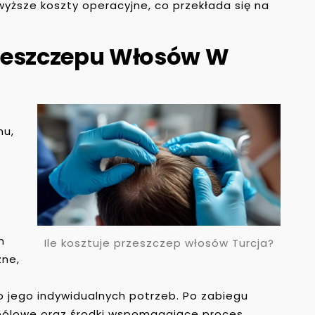
ższe koszty operacyjne, co przekłada się na
zeszczepu Włosów W
mu,
m
Ile kosztuje przeszczep włosów Turcja?
zne,
o jego indywidualnych potrzeb. Po zabiegu
wbólowe oraz środki wspomagające proces