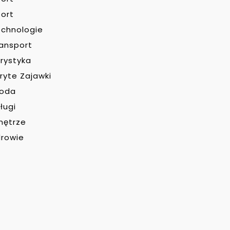
ort
chnologie
ansport
rystyka
ryte Zajawki
roda
ługi
nętrze
rowie