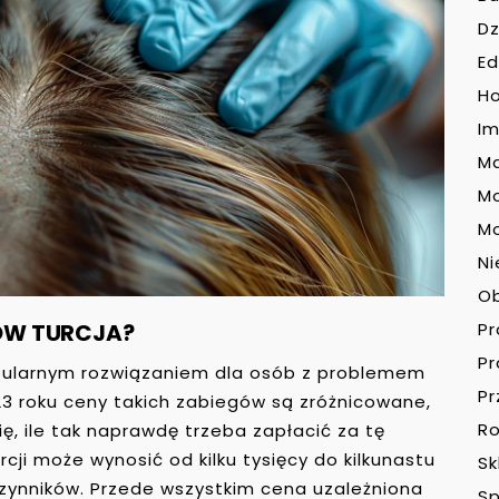
Dz
Ed
H
Im
Ma
M
Mo
Ni
O
SÓW TURCJA?
P
P
opularnym rozwiązaniem dla osób z problemem
Pr
 roku ceny takich zabiegów są zróżnicowane,
Ro
ę, ile tak naprawdę trzeba zapłacić za tę
cji może wynosić od kilku tysięcy do kilkunastu
Sk
 czynników. Przede wszystkim cena uzależniona
Sp