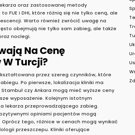
a lekarza oraz zastosowanej metody
Sp
o FUE i DHI, które różnią się nie tylko ceną, ale
Te
escencji. Warto również zwrócić uwagę na
Tr
często obejmują nie tylko sam zabieg, ale także
Tu
raz noclegi.
Uk
ywają Na Cenę
U
 W Turcji?
Us
W
 kształtowana przez szereg czynników, które
Zd
biegu. Po pierwsze, lokalizacja kliniki ma
k Stambuł czy Ankara mogą mieć wyższe ceny
epsze wyposażenie. Kolejnym istotnym
a lekarza przeprowadzającego zabieg.
 pozytywnymi opiniami pacjentów mogą
i. Oprócz tego, różnice w cenach mogą wynikać
logii przeszczepu. Kliniki oferujące