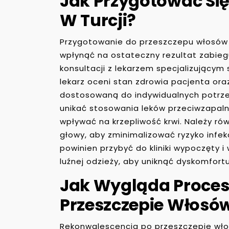
Jak Przygotować Si
W Turcji?
Przygotowanie do przeszczepu włosów 
wpłynąć na ostateczny rezultat zabie
konsultacji z lekarzem specjalizującym 
lekarz oceni stan zdrowia pacjenta or
dostosowaną do indywidualnych potrze
unikać stosowania leków przeciwzapal
wpływać na krzepliwość krwi. Należy ró
głowy, aby zminimalizować ryzyko infek
powinien przybyć do kliniki wypoczęty i
luźnej odzieży, aby uniknąć dyskomfort
Jak Wygląda Proces
Przeszczepie Włosó
Rekonwalescencja po przeszczepie wło