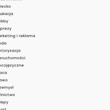
iecko
ukacja
obby
prezy
rketing i reklama
oda
toryzacja
eruchomości
bcojęzyczne
raca
rawo
zemysł
lnictwo
lepy
ort