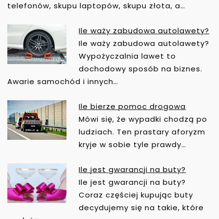
I
telefonów, skupu laptopów, skupu złota, a…
G
A
Ile waży zabudowa autolawety?
C
Ile waży zabudowa autolawety?
J
Wypożyczalnia lawet to
A
dochodowy sposób na biznes.
W
Awarie samochód i innych…
P
I
Ile bierze pomoc drogowa
S
Mówi się, że wypadki chodzą po
U
ludziach. Ten prastary aforyzm
kryje w sobie tyle prawdy…
Ile jest gwarancji na buty?
Ile jest gwarancji na buty?
Coraz częściej kupując buty
decydujemy się na takie, które