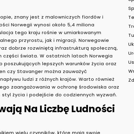
Sp
opie, znany jest z malowniczych fiordów i
Te
ności Norwegii wynosi około 5,4 miliona
Tr
lacja tego kraju rośnie w umiarkowanym
Tu
lnego przyrostu, jak i migracji. Norwegowie
Uk
az dobrze rozwiniętą infrastrukturą społeczną,
U
h części świata. W ostatnich latach Norwegia
Us
b poszukujących lepszych warunków życia oraz
W
rgen czy Stavanger można zauważyć
 napływu ludzi z różnych krajów. Warto również
Zd
jego zaangażowania w ochronę środowiska oraz
 styl życia i podejście do codziennych wyzwań.
wają Na Liczbę Ludności
nikiem wielu czynników, które mają swoje