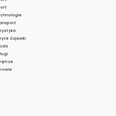
ort
chnologie
ansport
rystyka
ryte Zajawki
roda
ługi
nętrze
rowie