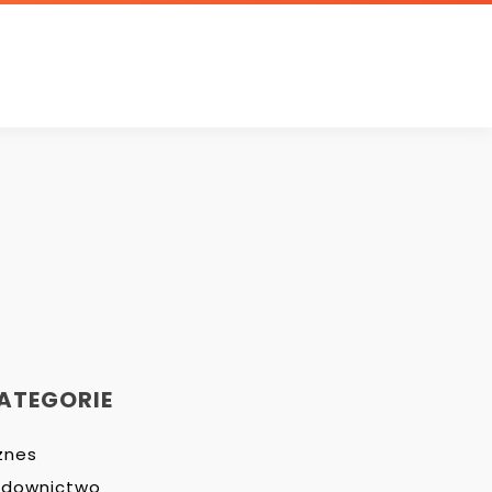
ATEGORIE
znes
udownictwo