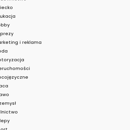
iecko
ukacja
obby
prezy
rketing i reklama
oda
toryzacja
eruchomości
bcojęzyczne
raca
rawo
zemysł
lnictwo
lepy
ort