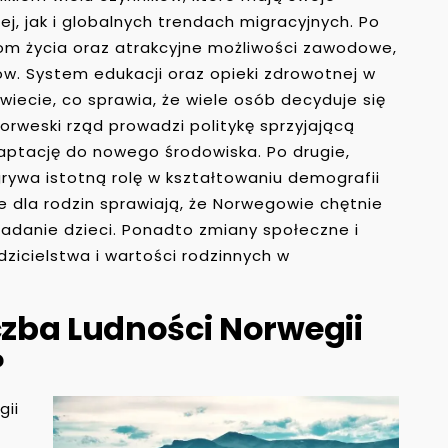
j, jak i globalnych trendach migracyjnych. Po
iom życia oraz atrakcyjne możliwości zawodowe,
ów. System edukacji oraz opieki zdrowotnej w
wiecie, co sprawia, że wiele osób decyduje się
orweski rząd prowadzi politykę sprzyjającą
daptację do nowego środowiska. Po drugie,
grywa istotną rolę w kształtowaniu demografii
ie dla rodzin sprawiają, że Norwegowie chętnie
siadanie dzieci. Ponadto zmiany społeczne i
zicielstwa i wartości rodzinnych w
czba Ludności Norwegii
?
gii