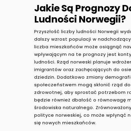
Jakie Są Prognozy D
Ludności Norwegii?
Przyszłość liczby ludności Norwegii wy
dalszy wzrost populacji w nadchodzącyc
liczba mieszkańców może osiągnąć naw
wpływającym na te prognozy jest kontyn
ludności. Rząd norweski planuje wdroż
imigrantów oraz zachęcających do osied
dziedzin. Dodatkowo zmiany demografi
społeczeństwem mogą skłonić rząd do 
zdrowotnej, aby sprostać potrzebom r
będzie również dbałość o równowagę 
środowiska naturalnego. Zrównoważony
polityce norweskiej, co może wpłynąć n
się nowych mieszkańców.