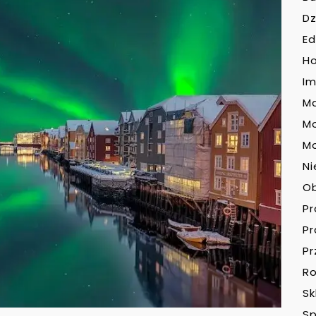
Dz
Ed
H
Im
Ma
M
Mo
Ni
O
P
P
Pr
Ro
Sk
Sp