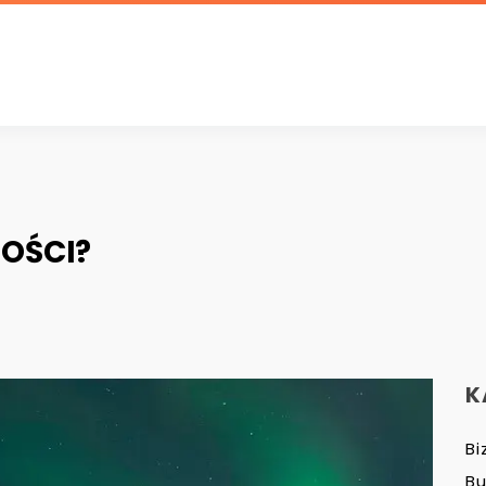
NOŚCI?
K
Bi
B