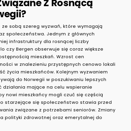
Związane Z Rosnącą
wegii?
sie ze sobą szereg wyzwań, które wymagają
oraz społeczeństwa. Jednym z głównych
j infrastruktury dla rosnącej liczby
lo czy Bergen obserwuje się coraz większe
dostępnością mieszkań. Wzrost cen
ości w znalezieniu przystępnych cenowo lokali
ość życia mieszkańców. Kolejnym wyzwaniem
ybywają do Norwegii w poszukiwaniu lepszych
 działania mające na celu wspieranie
aby nowi mieszkańcy mogli czuć się częścią
 starzejące się społeczeństwo stawia przed
ania związane z potrzebami seniorów. Zmiany
polityki zdrowotnej oraz emerytalnej do