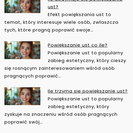
N
ust?
A
Efekt powiększania ust to
W
temat, który interesuje wiele osób, zwłaszcza
I
tych, które pragną poprawić swoje…
G
A
Powiększanie ust co ile?
C
Powiększanie ust to popularny
J
zabieg estetyczny, który cieszy
A
się rosnącym zainteresowaniem wśród osób
W
pragnących poprawić…
P
I
Ile trzyma sie powiększanie ust?
S
Powiększanie ust to popularny
U
zabieg estetyczny, który
zyskuje na znaczeniu wśród osób pragnących
poprawić swój…