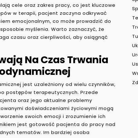
lają cele oraz zakres pracy, co jest kluczowe
Sp
ępów w terapii, pacjent zaczyna odkrywać
Te
ciem emocjonalnym, co może prowadzić do
Tr
sposobie myślenia. Warto zaznaczyć, że
Tu
maga czasu oraz cierpliwości, aby osiągnąć
Uk
U
ywają Na Czas Trwania
Us
hodynamicznej
W
Zd
micznej jest uzależniony od wielu czynników,
o postępów terapeutycznych. Przede
pacjenta oraz jego aktualne problemy
likowanymi doświadczeniami życiowymi mogą
orzenie swoich emocji i zrozumienie ich
nikiem jest gotowość pacjenta do pracy nad
udnych tematów. Im bardziej osoba