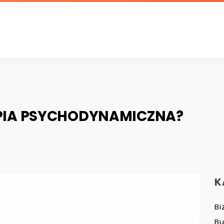
APIA PSYCHODYNAMICZNA?
K
Bi
B