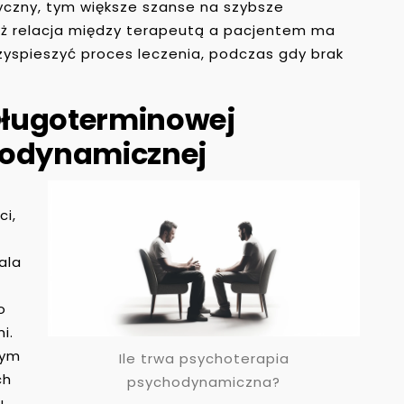
czny, tym większe szanse na szybsze
eż relacja między terapeutą a pacjentem ma
zyspieszyć proces leczenia, podczas gdy brak
 Długoterminowej
hodynamicznej
ci,
ala
z
o
i.
nym
Ile trwa psychoterapia
ch
psychodynamiczna?
u,