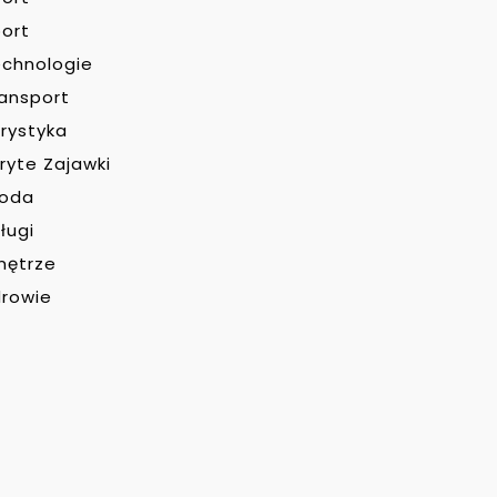
ort
chnologie
ansport
rystyka
ryte Zajawki
roda
ługi
nętrze
rowie