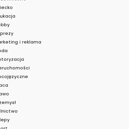
iecko
ukacja
obby
prezy
rketing i reklama
oda
toryzacja
eruchomości
bcojęzyczne
raca
rawo
zemysł
lnictwo
lepy
ort