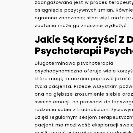
zaangażowana jest w proces terapeuty
osiągnięcie pozytywnych zmian. Równi
ogromne znaczenie; silna więź może pr
zaufania może go znacznie wydłużyć.
Jakie Są Korzyści Z
Psychoterapii Psyc
Długoterminowa psychoterapia
psychodynamiczna oferuje wiele korzyś
które mogą znacząco poprawić jakość
życia pacjenta. Przede wszystkim pozw
ona na głębsze zrozumienie siebie ora
swoich emocji, co prowadzi do lepszeg
radzenia sobie z trudnościami życiowym
Dzięki regularnym sesjom terapeutycz
pacjent ma możliwość eksploracji swoi
myśli i uczuć w bezpiecznym środowisk