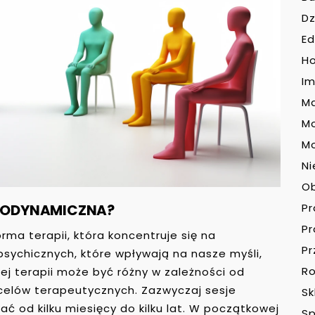
Dz
Ed
H
Im
Ma
M
Mo
Ni
O
CHODYNAMICZNA?
P
P
ma terapii, która koncentruje się na
Pr
ychicznych, które wpływają na nasze myśli,
Ro
ej terapii może być różny w zależności od
celów terapeutycznych. Zazwyczaj sesje
Sk
ć od kilku miesięcy do kilku lat. W początkowej
Sp