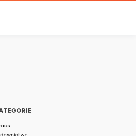
ATEGORIE
znes
udownictwo