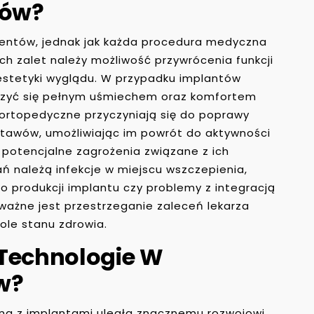
tów?
cjentów, jednak jak każda procedura medyczna
h zalet należy możliwość przywrócenia funkcji
estetyki wyglądu. W przypadku implantów
szyć się pełnym uśmiechem oraz komfortem
 ortopedyczne przyczyniają się do poprawy
 stawów, umożliwiając im powrót do aktywności
że potencjalne zagrożenia związane z ich
ń należą infekcje w miejscu wszczepienia,
do produkcji implantu czy problemy z integracją
 ważne jest przestrzeganie zaleceń lekarza
role stanu zdrowia.
 Technologie W
w?
na z implantami uległa znacznemu rozwojowi,