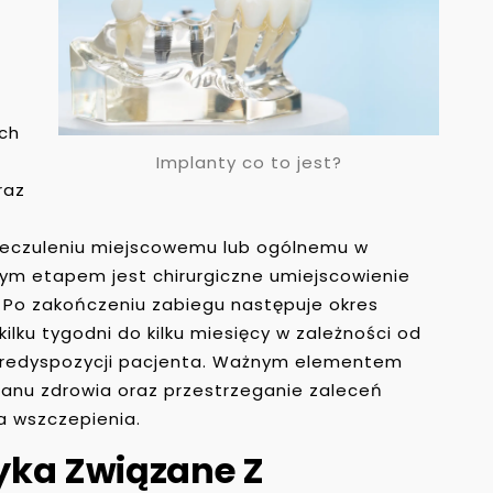
ch
Implanty co to jest?
raz
ieczuleniu miejscowemu lub ogólnemu w
nym etapem jest chirurgiczne umiejscowienie
 Po zakończeniu zabiegu następuje okres
ilku tygodni do kilku miesięcy w zależności od
 predyspozycji pacjenta. Ważnym elementem
tanu zdrowia oraz przestrzeganie zaleceń
a wszczepienia.
zyka Związane Z