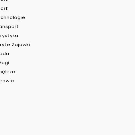
ort
chnologie
ansport
rystyka
ryte Zajawki
roda
ługi
nętrze
rowie