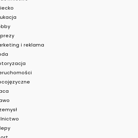
iecko
ukacja
obby
prezy
rketing i reklama
oda
toryzacja
eruchomości
bcojęzyczne
raca
rawo
zemysł
lnictwo
lepy
ort