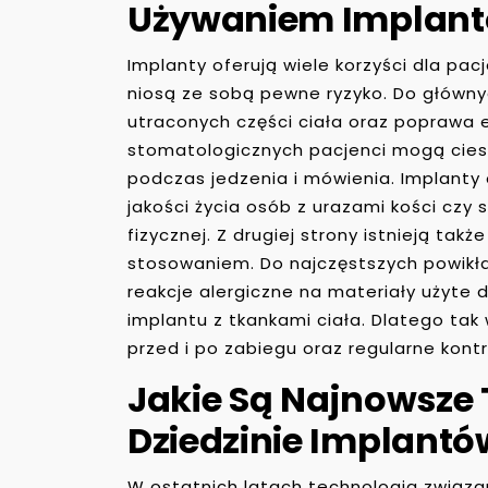
Używaniem Implan
Implanty oferują wiele korzyści dla pa
niosą ze sobą pewne ryzyko. Do głównyc
utraconych części ciała oraz poprawa 
stomatologicznych pacjenci mogą cie
podczas jedzenia i mówienia. Implanty
jakości życia osób z urazami kości czy
fizycznej. Z drugiej strony istnieją tak
stosowaniem. Do najczęstszych powikła
reakcje alergiczne na materiały użyte 
implantu z tkankami ciała. Dlatego tak
przed i po zabiegu oraz regularne kont
Jakie Są Najnowsze
Dziedzinie Implantó
W ostatnich latach technologia związa