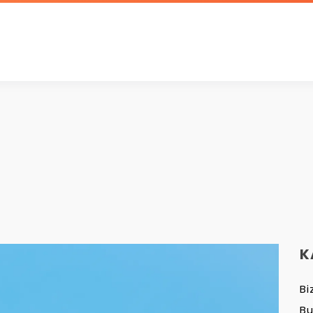
K
Bi
B