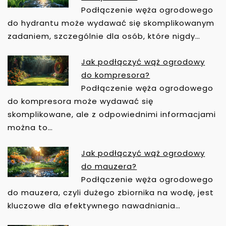
A
Podłączenie węża ogrodowego
W
do hydrantu może wydawać się skomplikowanym
I
zadaniem, szczególnie dla osób, które nigdy…
G
A
Jak podłączyć wąż ogrodowy
C
do kompresora?
J
Podłączenie węża ogrodowego
A
do kompresora może wydawać się
W
skomplikowane, ale z odpowiednimi informacjami
P
można to…
I
S
Jak podłączyć wąż ogrodowy
U
do mauzera?
Podłączenie węża ogrodowego
do mauzera, czyli dużego zbiornika na wodę, jest
kluczowe dla efektywnego nawadniania…