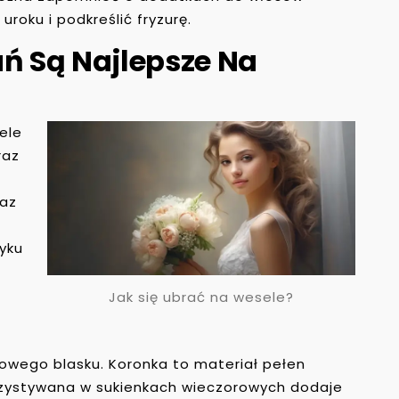
roku i podkreślić fryzurę.
ań Są Najlepsze Na
ele
raz
raz
yku
Jak się ubrać na wesele?
kowego blasku. Koronka to materiał pełen
rzystywana w sukienkach wieczorowych dodaje