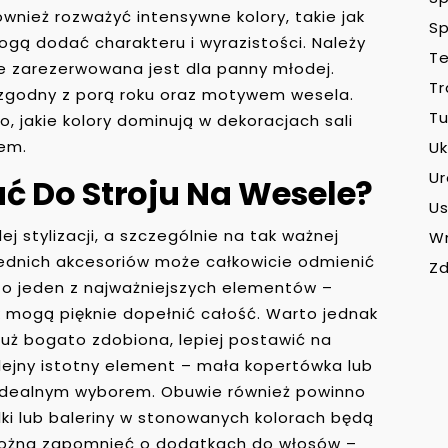
również rozważyć intensywne kolory, takie jak
Sp
ogą dodać charakteru i wyrazistości. Należy
Te
nie zarezerwowana jest dla panny młodej.
Tr
 zgodny z porą roku oraz motywem wesela.
Tu
, jakie kolory dominują w dekoracjach sali
iem.
Uk
U
ć Do Stroju Na Wesele?
Us
j stylizacji, a szczególnie na tak ważnej
W
ednich akcesoriów może całkowicie odmienić
Zd
 to jeden z najważniejszych elementów –
ik mogą pięknie dopełnić całość. Warto jednak
 już bogato zdobiona, lepiej postawić na
lejny istotny element – mała kopertówka lub
idealnym wyborem. Obuwie również powinno
lki lub baleriny w stonowanych kolorach będą
 można zapomnieć o dodatkach do włosów –