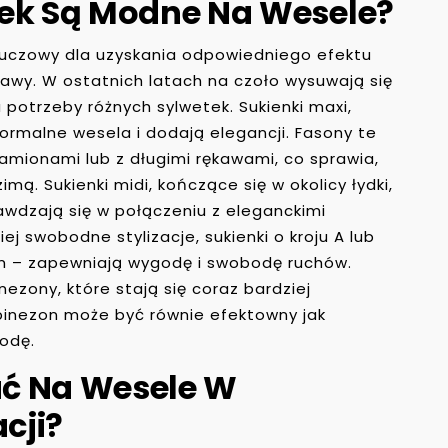
nek Są Modne Na Wesele?
kluczowy dla uzyskania odpowiedniego efektu
wy. W ostatnich latach na czoło wysuwają się
 potrzeby różnych sylwetek. Sukienki maxi,
formalne wesela i dodają elegancji. Fasony te
ramionami lub z długimi rękawami, co sprawia,
imą. Sukienki midi, kończące się w okolicy łydki,
awdzają się w połączeniu z eleganckimi
ej swobodne stylizacje, sukienki o kroju A lub
 – zapewniają wygodę i swobodę ruchów.
zony, które stają się coraz bardziej
binezon może być równie efektowny jak
odę.
ć Na Wesele W
cji?