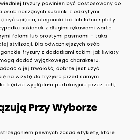
wiedniej fryzury powinien być dostosowany do
la osób noszących sukienki z odkrytymi
być upięcia; elegancki kok lub luźne sploty
rzypadku sukienek z długimi rękawami warto
nymi falami lub prostymi pasmami – taka
łej stylizacji. Dla odważniejszych osób
nckie fryzury z dodatkami takimi jak kwiaty
y mogą dodać wyjątkowego charakteru.
adbać o jej trwałość; dobrze jest użyć
ię na wizytę do fryzjera przed samym
o będzie wyglądało perfekcyjnie przez całą
ązują Przy Wyborze
zestrzeganiem pewnych zasad etykiety, które