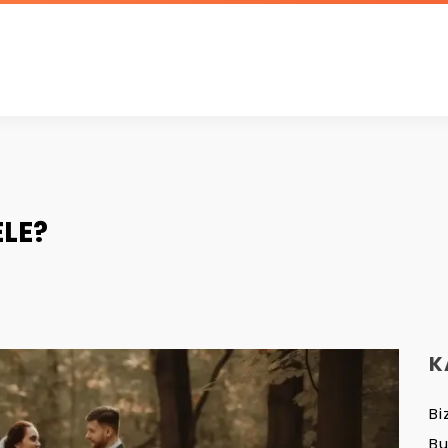
LE?
K
Bi
B