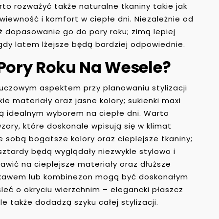
warto rozważyć także naturalne tkaniny takie jak
wiewność i komfort w ciepłe dni. Niezależnie od
ż dopasowanie go do pory roku; zimą lepiej
gdy latem lżejsze będą bardziej odpowiednie.
 Pory Roku Na Wesele?
luczowym aspektem przy planowaniu stylizacji
ie materiały oraz jasne kolory; sukienki maxi
ą idealnym wyborem na ciepłe dni. Warto
zory, które doskonale wpisują się w klimat
e sobą bogatsze kolory oraz cieplejsze tkaniny;
sztardy będą wyglądały niezwykle stylowo i
awić na cieplejsze materiały oraz dłuższe
rękawem lub kombinezon mogą być doskonałym
ć o okryciu wierzchnim – elegancki płaszcz
le także dodadzą szyku całej stylizacji.