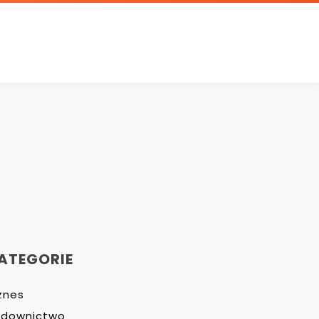
ATEGORIE
znes
udownictwo