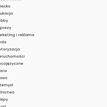
iecko
ukacja
obby
prezy
rketing i reklama
oda
toryzacja
eruchomości
bcojęzyczne
raca
rawo
zemysł
lnictwo
lepy
ort