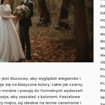
Dz
Ed
H
Im
Ma
M
Mo
Ni
O
P
P
jest kluczowy, aby wyglądać elegancko i
Pr
 się na klasyczne kolory, takie jak czarny,
Ro
w modzie i pasują do formalnych wydarzeń.
azja, aby zaszaleć z kolorami. Pastelowe
Sk
czy mięta, są idealne na letnie ceremonie i
Sp