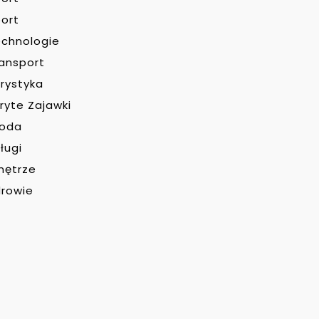
ort
chnologie
ansport
rystyka
ryte Zajawki
roda
ługi
nętrze
rowie