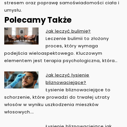
stresem oraz poprawę samoświadomości ciała i
umysłu.
Polecamy Także
Jak leczyć bulimię?
N
Leczenie bulimii to złożony
A
proces, który wymaga
W
podejścia wieloaspektowego. Kluczowym
I
elementem jest terapia psychologiczna, która…
G
A
Jak leczyć łysienie
C
bliznowaciejące?
J
Łysienie bliznowaciejące to
A
schorzenie, które prowadzi do trwałej utraty
W
włosów w wyniku uszkodzenia mieszków
P
włosowych.…
I
S
Łysienie bliznowaciejące jak