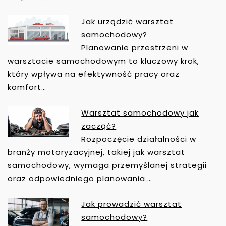
A
C
Jak urządzić warsztat
J
samochodowy?
A
Planowanie przestrzeni w
W
warsztacie samochodowym to kluczowy krok,
P
który wpływa na efektywność pracy oraz
I
komfort…
S
U
Warsztat samochodowy jak
zacząć?
Rozpoczęcie działalności w
branży motoryzacyjnej, takiej jak warsztat
samochodowy, wymaga przemyślanej strategii
oraz odpowiedniego planowania.…
Jak prowadzić warsztat
samochodowy?