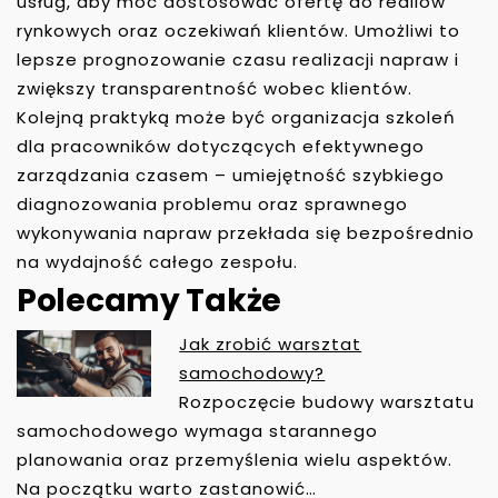
usług, aby móc dostosować ofertę do realiów
rynkowych oraz oczekiwań klientów. Umożliwi to
lepsze prognozowanie czasu realizacji napraw i
zwiększy transparentność wobec klientów.
Kolejną praktyką może być organizacja szkoleń
dla pracowników dotyczących efektywnego
zarządzania czasem – umiejętność szybkiego
diagnozowania problemu oraz sprawnego
wykonywania napraw przekłada się bezpośrednio
na wydajność całego zespołu.
Polecamy Także
Jak zrobić warsztat
N
samochodowy?
A
Rozpoczęcie budowy warsztatu
W
samochodowego wymaga starannego
I
planowania oraz przemyślenia wielu aspektów.
G
Na początku warto zastanowić…