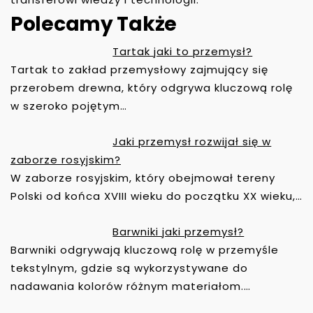
Polecamy Także
Tartak jaki to przemysł?
Tartak to zakład przemysłowy zajmujący się
N
A
przerobem drewna, który odgrywa kluczową rolę
W
w szeroko pojętym…
I
G
Jaki przemysł rozwijał się w
A
zaborze rosyjskim?
C
W zaborze rosyjskim, który obejmował tereny
J
Polski od końca XVIII wieku do początku XX wieku,…
A
W
Barwniki jaki przemysł?
P
Barwniki odgrywają kluczową rolę w przemyśle
I
tekstylnym, gdzie są wykorzystywane do
S
nadawania kolorów różnym materiałom.…
U