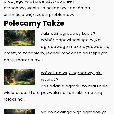
oraz jego właściwe użytkowanie i
przechowywanie to najlepszy sposób na
uniknięcie większości problemów.
Polecamy Także
Jaki wąż ogrodowy kupić?
N
Wybór odpowiedniego węża
A
ogrodowego może wydawać się
W
prostym zadaniem, jednak mnogość dostępnych
I
opcji, materiałów i…
G
A
Wózek na wąż ogrodowy jaki
C
wybrać?
J
Posiadanie ogrodu to marzenie
A
wielu osób, które pozwala na kontakt z naturą i
W
relaks na…
P
I
Na co nawinąć wąż ogrodowy?