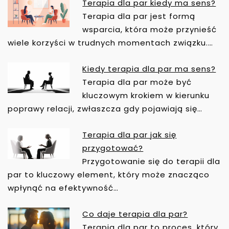
Terapia dla par kiedy ma sens?
N
Terapia dla par jest formą
A
wsparcia, która może przynieść
W
wiele korzyści w trudnych momentach związku.…
I
G
Kiedy terapia dla par ma sens?
A
Terapia dla par może być
C
kluczowym krokiem w kierunku
J
poprawy relacji, zwłaszcza gdy pojawiają się…
A
W
Terapia dla par jak się
P
przygotować?
I
Przygotowanie się do terapii dla
S
par to kluczowy element, który może znacząco
U
wpłynąć na efektywność…
Co daje terapia dla par?
Terapia dla par to proces, który