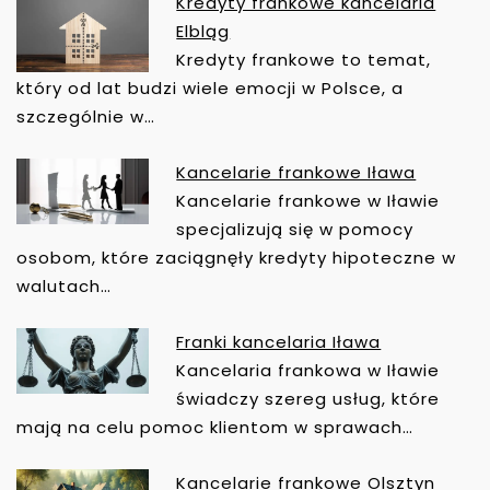
Kredyty frankowe kancelaria
A
Elbląg
C
Kredyty frankowe to temat,
J
który od lat budzi wiele emocji w Polsce, a
A
szczególnie w…
W
P
Kancelarie frankowe Iława
I
Kancelarie frankowe w Iławie
S
specjalizują się w pomocy
U
osobom, które zaciągnęły kredyty hipoteczne w
walutach…
Franki kancelaria Iława
Kancelaria frankowa w Iławie
świadczy szereg usług, które
mają na celu pomoc klientom w sprawach…
Kancelarie frankowe Olsztyn