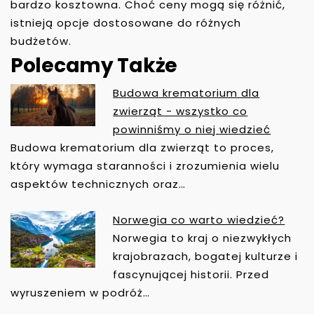
bardzo kosztowna. Choć ceny mogą się różnić,
istnieją opcje dostosowane do różnych
budżetów.
Polecamy Także
Budowa krematorium dla
N
zwierząt - wszystko co
A
powinniśmy o niej wiedzieć
W
Budowa krematorium dla zwierząt to proces,
I
który wymaga staranności i zrozumienia wielu
G
aspektów technicznych oraz…
A
C
Norwegia co warto wiedzieć?
J
Norwegia to kraj o niezwykłych
A
krajobrazach, bogatej kulturze i
W
fascynującej historii. Przed
P
wyruszeniem w podróż…
I