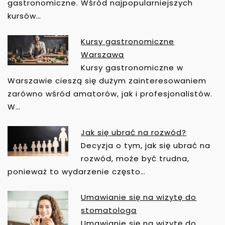
I
gastronomiczne. Wśród najpopularniejszych
G
kursów…
A
C
Kursy gastronomiczne
J
Warszawa
A
Kursy gastronomiczne w
W
Warszawie cieszą się dużym zainteresowaniem
P
zarówno wśród amatorów, jak i profesjonalistów.
I
W…
S
U
Jak się ubrać na rozwód?
Decyzja o tym, jak się ubrać na
rozwód, może być trudna,
ponieważ to wydarzenie często…
Umawianie się na wizytę do
stomatologa
Umawianie się na wizytę do