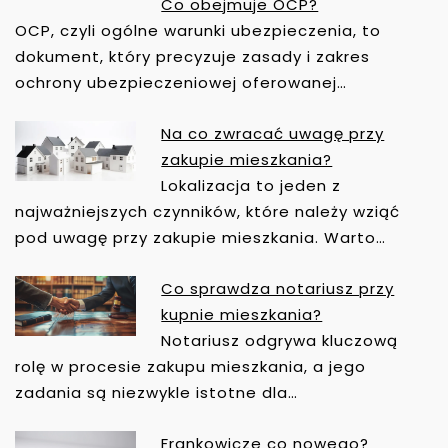
Co obejmuje OCP?
OCP, czyli ogólne warunki ubezpieczenia, to
N
A
dokument, który precyzuje zasady i zakres
W
ochrony ubezpieczeniowej oferowanej…
I
G
Na co zwracać uwagę przy
A
zakupie mieszkania?
C
Lokalizacja to jeden z
J
najważniejszych czynników, które należy wziąć
A
pod uwagę przy zakupie mieszkania. Warto…
W
P
Co sprawdza notariusz przy
I
kupnie mieszkania?
S
Notariusz odgrywa kluczową
U
rolę w procesie zakupu mieszkania, a jego
zadania są niezwykle istotne dla…
Frankowicze co nowego?