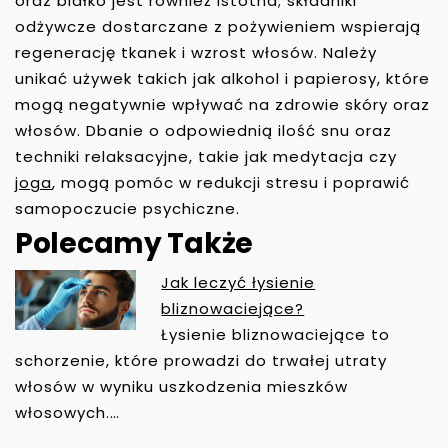
oraz białko jest również istotna; składniki
odżywcze dostarczane z pożywieniem wspierają
regenerację tkanek i wzrost włosów. Należy
unikać używek takich jak alkohol i papierosy, które
mogą negatywnie wpływać na zdrowie skóry oraz
włosów. Dbanie o odpowiednią ilość snu oraz
techniki relaksacyjne, takie jak medytacja czy
joga
, mogą pomóc w redukcji stresu i poprawić
samopoczucie psychiczne.
Polecamy Także
Jak leczyć łysienie
N
bliznowaciejące?
A
Łysienie bliznowaciejące to
W
schorzenie, które prowadzi do trwałej utraty
I
włosów w wyniku uszkodzenia mieszków
G
włosowych.…
A