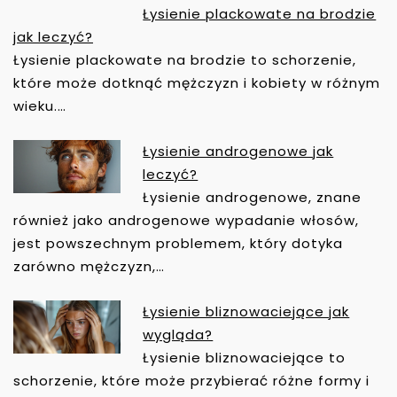
C
Łysienie plackowate na brodzie
J
jak leczyć?
A
Łysienie plackowate na brodzie to schorzenie,
W
które może dotknąć mężczyzn i kobiety w różnym
P
wieku.…
I
S
Łysienie androgenowe jak
U
leczyć?
Łysienie androgenowe, znane
również jako androgenowe wypadanie włosów,
jest powszechnym problemem, który dotyka
zarówno mężczyzn,…
Łysienie bliznowaciejące jak
wygląda?
Łysienie bliznowaciejące to
schorzenie, które może przybierać różne formy i