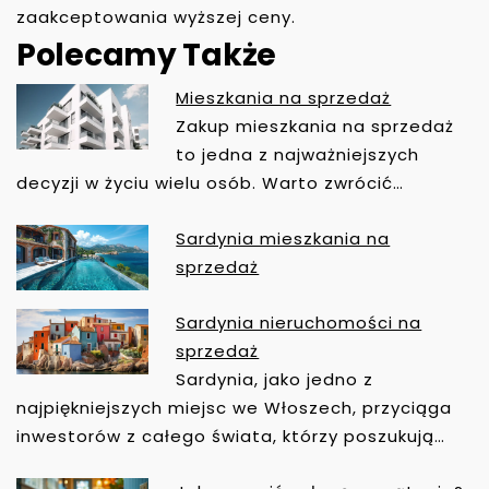
zaakceptowania wyższej ceny.
Polecamy Także
Mieszkania na sprzedaż
N
Zakup mieszkania na sprzedaż
A
to jedna z najważniejszych
W
decyzji w życiu wielu osób. Warto zwrócić…
I
G
Sardynia mieszkania na
A
sprzedaż
C
J
Sardynia nieruchomości na
A
sprzedaż
W
Sardynia, jako jedno z
P
najpiękniejszych miejsc we Włoszech, przyciąga
I
inwestorów z całego świata, którzy poszukują…
S
U