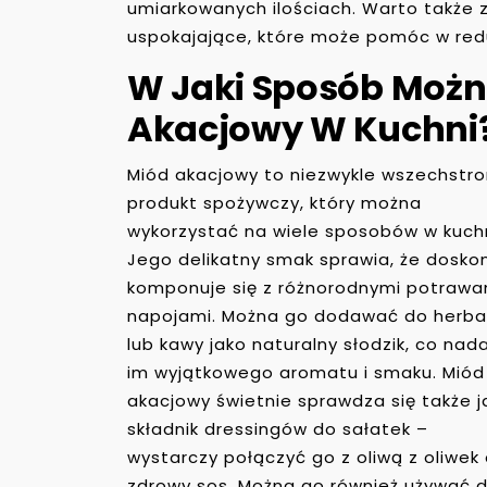
umiarkowanych ilościach. Warto także z
uspokajające, które może pomóc w reduk
W Jaki Sposób Możn
Akacjowy W Kuchni
Miód akacjowy to niezwykle wszechstr
produkt spożywczy, który można
wykorzystać na wiele sposobów w kuchn
Jego delikatny smak sprawia, że dosko
komponuje się z różnorodnymi potrawam
napojami. Można go dodawać do herba
lub kawy jako naturalny słodzik, co nad
im wyjątkowego aromatu i smaku. Miód
akacjowy świetnie sprawdza się także j
składnik dressingów do sałatek –
wystarczy połączyć go z oliwą z oliwek 
zdrowy sos. Można go również używać do