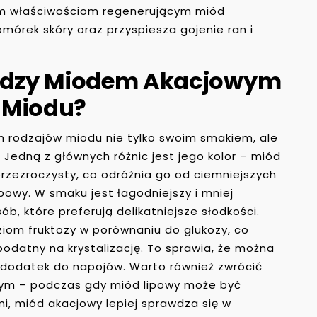
woim właściwościom regenerującym miód
órek skóry oraz przyspiesza gojenie ran i
iędzy Miodem Akacjowym
 Miodu?
ch rodzajów miodu nie tylko swoim smakiem, ale
Jedną z głównych różnic jest jego kolor – miód
przezroczysty, co odróżnia go od ciemniejszych
powy. W smaku jest łagodniejszy i mniej
ób, które preferują delikatniejsze słodkości.
iom fruktozy w porównaniu do glukozy, co
 podatny na krystalizację. To sprawia, że można
o dodatek do napojów. Warto również zwrócić
nym – podczas gdy miód lipowy może być
mi, miód akacjowy lepiej sprawdza się w