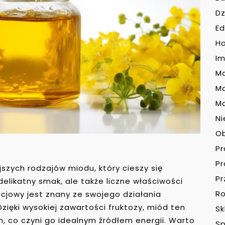
Dz
Ed
H
Im
Ma
M
Mo
Ni
O
P
P
szych rodzajów miodu, który cieszy się
Pr
elikatny smak, ale także liczne właściwości
Ro
cjowy jest znany ze swojego działania
zięki wysokiej zawartości fruktozy, miód ten
Sk
m, co czyni go idealnym źródłem energii. Warto
Sp