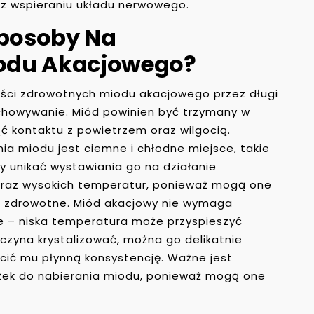
z wspieraniu układu nerwowego.
Sposoby Na
odu Akacjowego?
wości zdrowotnych miodu akacjowego przez długi
chowywanie. Miód powinien być trzymany w
ąć kontaktu z powietrzem oraz wilgocią.
a miodu jest ciemne i chłodne miejsce, takie
ży unikać wystawiania go na działanie
oraz wysokich temperatur, ponieważ mogą one
i zdrowotne. Miód akacjowy nie wymaga
e – niska temperatura może przyspieszyć
aczyna krystalizować, można go delikatnie
ócić mu płynną konsystencję. Ważne jest
yżek do nabierania miodu, ponieważ mogą one