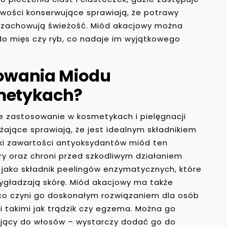
iwości konserwujące sprawiają, że potrawy
 zachowują świeżość. Miód akacjowy można
do mięs czy ryb, co nadaje im wyjątkowego
sowania Miodu
metykach?
ie zastosowanie w kosmetykach i pielęgnacji
żające sprawiają, że jest idealnym składnikiem
ki zawartości antyoksydantów miód ten
y oraz chroni przed szkodliwym działaniem
jako składnik peelingów enzymatycznych, które
wygładzają skórę. Miód akacjowy ma także
 co czyni go doskonałym rozwiązaniem dla osób
 takimi jak trądzik czy egzema. Można go
ający do włosów – wystarczy dodać go do