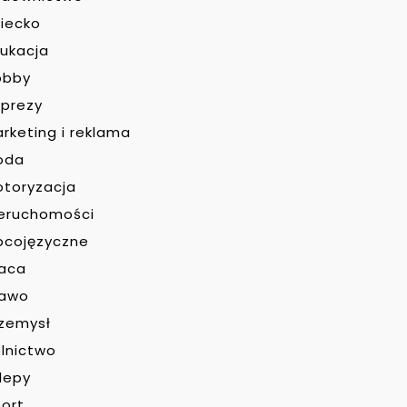
iecko
ukacja
obby
prezy
rketing i reklama
oda
toryzacja
eruchomości
bcojęzyczne
raca
rawo
zemysł
lnictwo
lepy
ort