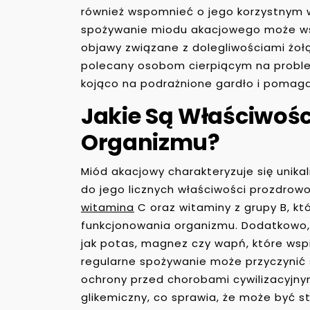
również wspomnieć o jego korzystnym 
spożywanie miodu akacjowego może wsp
objawy związane z dolegliwościami żoł
polecany osobom cierpiącym na probl
kojąco na podrażnione gardło i pomaga
Jakie Są Właściwoś
Organizmu?
Miód akacjowy charakteryzuje się unik
do jego licznych właściwości prozdrow
witamina
C oraz witaminy z grupy B, k
funkcjonowania organizmu. Dodatkowo, 
jak potas, magnez czy wapń, które wsp
regularne spożywanie może przyczynić
ochrony przed chorobami cywilizacyjnym
glikemiczny, co sprawia, że może być 