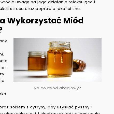
wrócić uwagę na jego działanie relaksujące i
cji stresu oraz poprawie jakości snu.
a Wykorzystać Miód
?
onny
i.
nale
i i
ty
aje
Na co miód akacjowy?
ako
oraz sokiem z cytryny, aby uzyskać pyszny i
 pieczenia ciast i ciasteczek, gdzie zastępuje