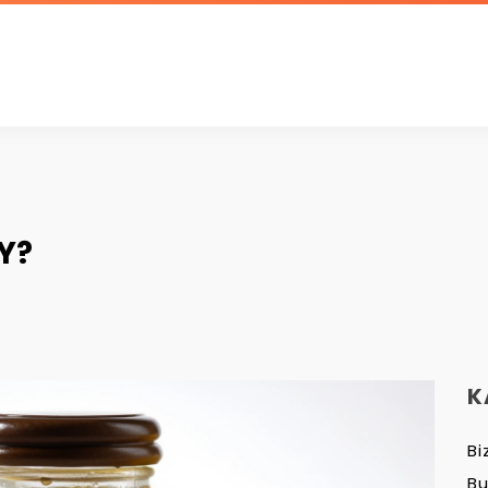
Y?
K
Bi
B