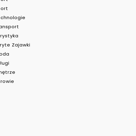
ort
chnologie
ansport
rystyka
ryte Zajawki
roda
ługi
nętrze
rowie