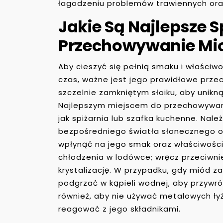
łagodzeniu problemów trawiennych ora
Jakie Są Najlepsze 
Przechowywanie Mi
Aby cieszyć się pełnią smaku i właści
czas, ważne jest jego prawidłowe prze
szczelnie zamkniętym słoiku, aby unikn
Najlepszym miejscem do przechowywani
jak spiżarnia lub szafka kuchenne. Nale
bezpośredniego światła słonecznego 
wpłynąć na jego smak oraz właściwośc
chłodzenia w lodówce; wręcz przeciwni
krystalizację. W przypadku, gdy miód z
podgrzać w kąpieli wodnej, aby przywr
również, aby nie używać metalowych ł
reagować z jego składnikami.