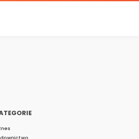
ATEGORIE
znes
udownictwo