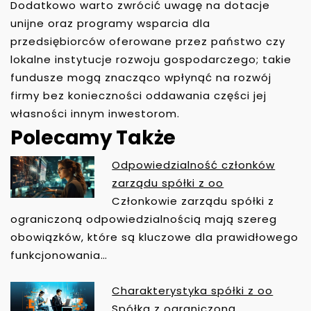
Dodatkowo warto zwrócić uwagę na dotacje
unijne oraz programy wsparcia dla
przedsiębiorców oferowane przez państwo czy
lokalne instytucje rozwoju gospodarczego; takie
fundusze mogą znacząco wpłynąć na rozwój
firmy bez konieczności oddawania części jej
własności innym inwestorom.
Polecamy Także
Odpowiedzialność członków
N
zarządu spółki z oo
A
Członkowie zarządu spółki z
W
ograniczoną odpowiedzialnością mają szereg
I
obowiązków, które są kluczowe dla prawidłowego
G
funkcjonowania…
A
C
Charakterystyka spółki z oo
J
Spółka z ograniczoną