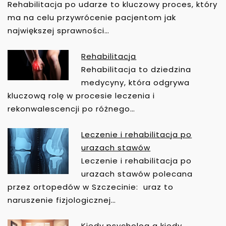
Rehabilitacja po udarze to kluczowy proces, który
A
ma na celu przywrócenie pacjentom jak
W
największej sprawności…
P
I
Rehabilitacja
S
Rehabilitacja to dziedzina
U
medycyny, która odgrywa
kluczową rolę w procesie leczenia i
rekonwalescencji po różnego…
Leczenie i rehabilitacja po
urazach stawów
Leczenie i rehabilitacja po
urazach stawów polecana
przez ortopedów w Szczecinie: uraz to
naruszenie fizjologicznej…
Kiedy psycholog a kiedy