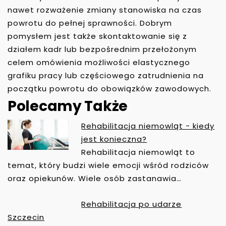
nawet rozważenie zmiany stanowiska na czas
powrotu do pełnej sprawności. Dobrym
pomysłem jest także skontaktowanie się z
działem kadr lub bezpośrednim przełożonym
celem omówienia możliwości elastycznego
grafiku pracy lub częściowego zatrudnienia na
początku powrotu do obowiązków zawodowych.
Polecamy Także
Rehabilitacja niemowląt - kiedy
N
jest konieczna?
A
Rehabilitacja niemowląt to
W
temat, który budzi wiele emocji wśród rodziców
I
oraz opiekunów. Wiele osób zastanawia…
G
A
Rehabilitacja po udarze
C
Szczecin
J