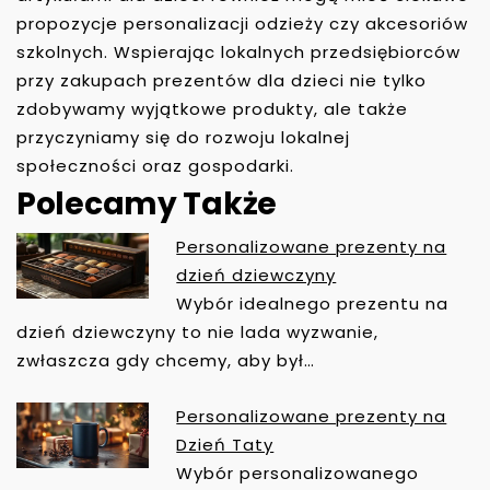
propozycje personalizacji odzieży czy akcesoriów
szkolnych. Wspierając lokalnych przedsiębiorców
przy zakupach prezentów dla dzieci nie tylko
zdobywamy wyjątkowe produkty, ale także
przyczyniamy się do rozwoju lokalnej
społeczności oraz gospodarki.
Polecamy Także
Personalizowane prezenty na
N
dzień dziewczyny
A
Wybór idealnego prezentu na
W
dzień dziewczyny to nie lada wyzwanie,
I
zwłaszcza gdy chcemy, aby był…
G
A
Personalizowane prezenty na
C
Dzień Taty
J
Wybór personalizowanego
A