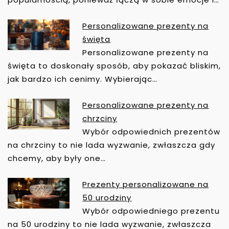
G
A
Personalizowane prezenty na
C
święta
J
Personalizowane prezenty na
A
święta to doskonały sposób, aby pokazać bliskim,
W
jak bardzo ich cenimy. Wybierając…
P
I
Personalizowane prezenty na
S
chrzciny
U
Wybór odpowiednich prezentów
na chrzciny to nie lada wyzwanie, zwłaszcza gdy
chcemy, aby były one…
Prezenty personalizowane na
50 urodziny
Wybór odpowiedniego prezentu
na 50 urodziny to nie lada wyzwanie, zwłaszcza