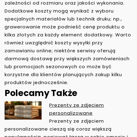
zależności od rozmiaru oraz jakości wykonania.
Dodatkowe koszty mogą wynikać z wyboru
specjalnych materiałów lub technik druku; np.,
grawerowanie może podnieść cenę produktu o
kilka złotych za każdy element dodatkowy. Warto
również uwzględnić koszty wysyłki przy
zamawianiu online; niektóre serwisy oferują
darmową dostawę przy większych zamówieniach
lub promocjach sezonowych co może być
korzystne dla klientów planujących zakup kilku
produktów jednocześnie.
Polecamy Także
Prezenty ze zdjęciem
N
personalizowane
A
Prezenty ze zdjęciem
W
personalizowane cieszą się coraz większą
I
popularnością, ponieważ łączą w sobie emocje i…