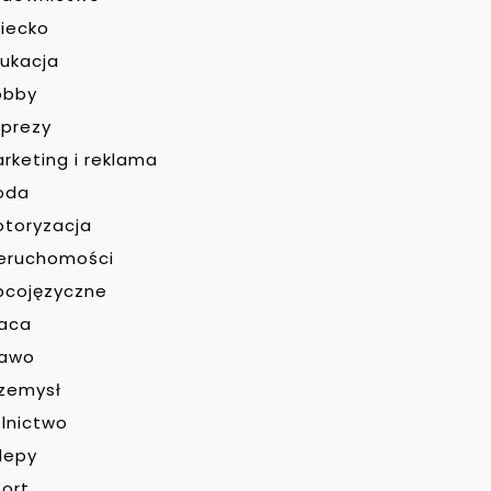
iecko
ukacja
obby
prezy
rketing i reklama
oda
toryzacja
eruchomości
bcojęzyczne
raca
rawo
zemysł
lnictwo
lepy
ort