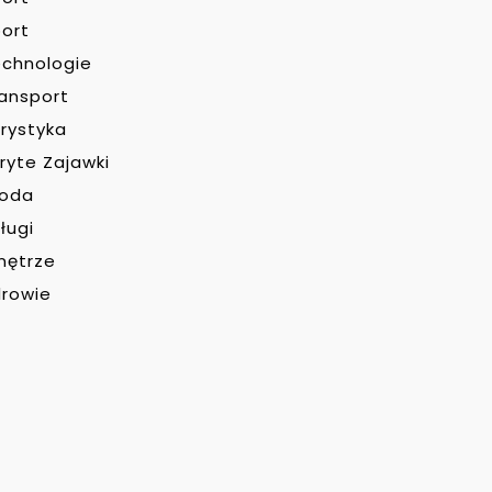
ort
chnologie
ansport
rystyka
ryte Zajawki
roda
ługi
nętrze
rowie