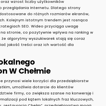
 oraz wzrost liczby użytkowników
o przeglądania Internetu. Dlatego strony
 dostosowane do różnych rozmiarów ekranów,
ch. Kolejnym istotnym trendem jest rosnąca
strategiach SEO. Wideo przyciąga uwagę
 na stronie, co pozytywnie wpływa na ranking w
 że algorytmy wyszukiwarek stają się coraz
ać jakość treści oraz ich wartość dla
Lokalnego
on W Chełmie
 przynosi wiele korzyści dla przedsiębiorstw
stkim, umożliwia dotarcie do klientów
ztwie firmy, co zwiększa szanse na konwersję i
ymalizacji pod kątem lokalnych fraz kluczowych,
zy „restauracja Chełm”, przedsiębiorstwa mogą