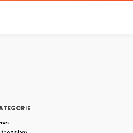
ATEGORIE
znes
udownictwo