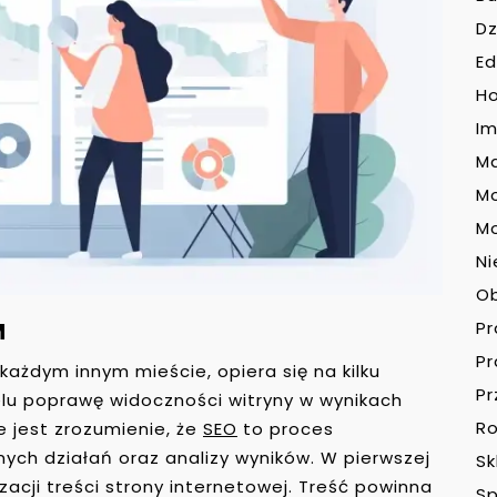
Dz
Ed
H
Im
Ma
M
Mo
Ni
O
M
P
P
każdym innym mieście, opiera się na kilku
Pr
lu poprawę widoczności witryny w wynikach
Ro
e jest zrozumienie, że
SEO
to proces
ych działań oraz analizy wyników. W pierwszej
Sk
izacji treści strony internetowej. Treść powinna
Sp