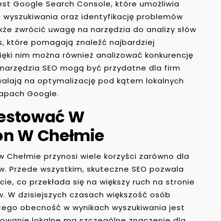
est Google Search Console, które umożliwia
h wyszukiwania oraz identyfikację problemów
że zwrócić uwagę na narzędzia do analizy słów
s, które pomagają znaleźć najbardziej
ięki nim można również analizować konkurencję
e narzędzia SEO mogą być przydatne dla firm
alają na optymalizację pod kątem lokalnych
mapach Google.
westować W
on W Chełmie
 Chełmie przynosi wiele korzyści zarówno dla
stw. Przede wszystkim, skuteczne SEO pozwala
ie, co przekłada się na większy ruch na stronie
ów. W dzisiejszych czasach większość osób
latego obecność w wynikach wyszukiwania jest
nowanie lokalne ma szczególne znaczenie dla