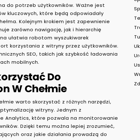
na do potrzeb użytkowników. Ważne jest
Sp
ów kluczowych, które będą odpowiadały
Te
hełma. Kolejnym krokiem jest zapewnienie
Tr
uje zarówno nawigację, jak i hierarchię
Tu
na ułatwia robotom wyszukiwarek
ort korzystania z witryny przez użytkowników.
Uk
nicznych SEO, takich jak szybkość ładowania
U
iach mobilnych.
Us
korzystać Do
W
Zd
on W Chełmie
łmie warto skorzystać z różnych narzędzi,
optymalizację witryny. Jednym z
le Analytics, które pozwala na monitorowanie
wników. Dzięki temu można lepiej zrozumieć,
ających oraz jakie działania prowadzą do