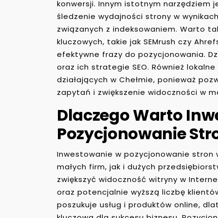
konwersji. Innym istotnym narzędziem j
śledzenie wydajności strony w wynikac
związanych z indeksowaniem. Warto tak
kluczowych, takie jak SEMrush czy Ahref
efektywne frazy do pozycjonowania. Dz
oraz ich strategie SEO. Również lokaln
działających w Chełmie, ponieważ pozw
zapytań i zwiększenie widoczności w 
Dlaczego Warto In
Pozycjonowanie Str
Inwestowanie w pozycjonowanie stron w
małych firm, jak i dużych przedsiębior
zwiększyć widoczność witryny w Internec
oraz potencjalnie wyższą liczbę klient
poszukuje usług i produktów online, d
kluczowa dla sukcesu biznesu. Pozycjo