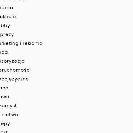
iecko
ukacja
obby
prezy
rketing i reklama
oda
toryzacja
eruchomości
bcojęzyczne
raca
rawo
zemysł
lnictwo
lepy
ort