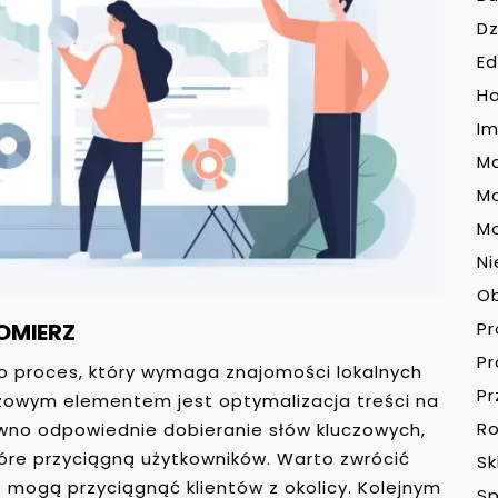
Dz
Ed
H
Im
Ma
M
Mo
Ni
O
OMIERZ
P
P
o proces, który wymaga znajomości lokalnych
Pr
czowym elementem jest optymalizacja treści na
Ro
ówno odpowiednie dobieranie słów kluczowych,
które przyciągną użytkowników. Warto zwrócić
Sk
 mogą przyciągnąć klientów z okolicy. Kolejnym
Sp