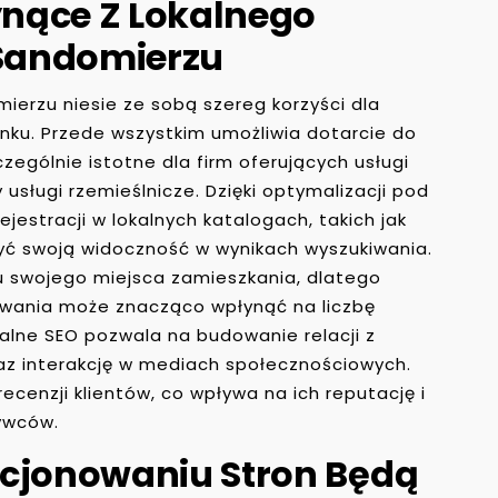
łynące Z Lokalnego
Sandomierzu
ierzu niesie ze sobą szereg korzyści dla
ynku. Przede wszystkim umożliwia dotarcie do
zczególnie istotne dla firm oferujących usługi
y usługi rzemieślnicze. Dzięki optymalizacji pod
jestracji w lokalnych katalogach, takich jak
yć swoją widoczność w wynikach wyszukiwania.
żu swojego miejsca zamieszkania, dlatego
iwania może znacząco wpłynąć na liczbę
alne SEO pozwala na budowanie relacji z
raz interakcję w mediach społecznościowych.
recenzji klientów, co wpływa na ich reputację i
ywców.
ycjonowaniu Stron Będą