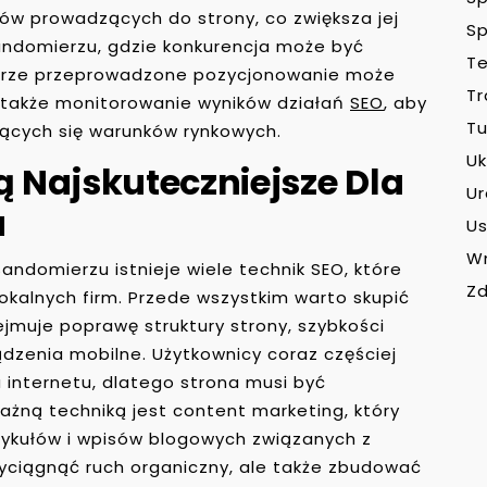
ów prowadzących do strony, co zwiększa jej
Sp
andomierzu, gdzie konkurencja może być
Te
obrze przeprowadzone pozycjonowanie może
Tr
 także monitorowanie wyników działań
SEO
, aby
Tu
ących się warunków rynkowych.
Uk
ą Najskuteczniejsze Dla
U
u
Us
W
ndomierzu istnieje wiele technik SEO, które
Zd
okalnych firm. Przede wszystkim warto skupić
ejmuje poprawę struktury strony, szybkości
dzenia mobilne. Użytkownicy coraz częściej
 internetu, dlatego strona musi być
ażną techniką jest content marketing, który
tykułów i wpisów blogowych związanych z
zyciągnąć ruch organiczny, ale także zbudować