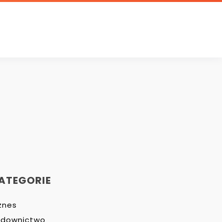
ATEGORIE
znes
udownictwo