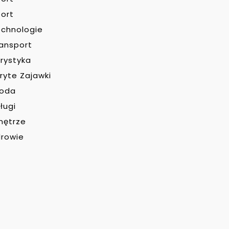
ort
chnologie
ansport
rystyka
ryte Zajawki
roda
ługi
nętrze
rowie