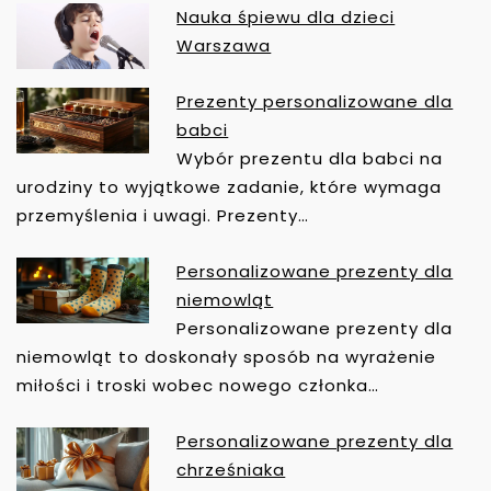
A
Nauka śpiewu dla dzieci
C
Warszawa
J
A
Prezenty personalizowane dla
W
babci
P
Wybór prezentu dla babci na
I
urodziny to wyjątkowe zadanie, które wymaga
S
przemyślenia i uwagi. Prezenty…
U
Personalizowane prezenty dla
niemowląt
Personalizowane prezenty dla
niemowląt to doskonały sposób na wyrażenie
miłości i troski wobec nowego członka…
Personalizowane prezenty dla
chrześniaka