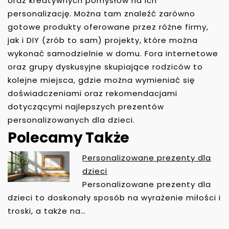
oraz kreatywnych pomysłów na ich
personalizację. Można tam znaleźć zarówno
gotowe produkty oferowane przez różne firmy,
jak i DIY (zrób to sam) projekty, które można
wykonać samodzielnie w domu. Fora internetowe
oraz grupy dyskusyjne skupiające rodziców to
kolejne miejsca, gdzie można wymieniać się
doświadczeniami oraz rekomendacjami
dotyczącymi najlepszych prezentów
personalizowanych dla dzieci.
Polecamy Także
Personalizowane prezenty dla
N
dzieci
A
Personalizowane prezenty dla
W
dzieci to doskonały sposób na wyrażenie miłości i
I
troski, a także na…
G