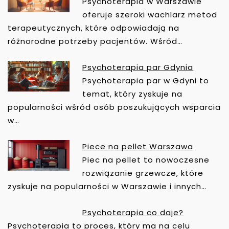
N
Psychoterapia w Warszawie
A
oferuje szeroki wachlarz metod
W
terapeutycznych, które odpowiadają na
I
różnorodne potrzeby pacjentów. Wśród…
G
A
Psychoterapia par Gdynia
C
Psychoterapia par w Gdyni to
J
temat, który zyskuje na
A
popularności wśród osób poszukujących wsparcia
W
w…
P
I
Piece na pellet Warszawa
S
Piec na pellet to nowoczesne
U
rozwiązanie grzewcze, które
zyskuje na popularności w Warszawie i innych…
Psychoterapia co daje?
Psychoterapia to proces, który ma na celu