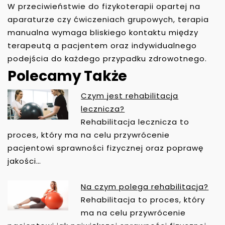
W przeciwieństwie do fizykoterapii opartej na
aparaturze czy ćwiczeniach grupowych, terapia
manualna wymaga bliskiego kontaktu między
terapeutą a pacjentem oraz indywidualnego
podejścia do każdego przypadku zdrowotnego.
Polecamy Także
Czym jest rehabilitacja
N
lecznicza?
A
Rehabilitacja lecznicza to
W
proces, który ma na celu przywrócenie
I
pacjentowi sprawności fizycznej oraz poprawę
G
jakości…
A
C
Na czym polega rehabilitacja?
J
Rehabilitacja to proces, który
A
ma na celu przywrócenie
W