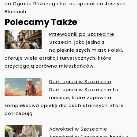
do Ogrodu Różanego lub na spacer po Jasnych
Błoniach.
Polecamy Także
Przewodnik po Szczecinie
N
Szczecin, jako jedno z
A
najpiękniejszych miast Polski,
W
oferuje wiele atrakcji turystycznych, które
I
przyciągają zarówno mieszkańców,…
G
A
Dom opieki w Szczecinie
C
Dom opieki w Szczecinie to
J
miejsce, które zapewnia
A
kompleksową opiekę dla osób starszych, które
W
potrzebują…
P
I
Adwokaci w Szczecinie
S
Adwokaci w Szczecinie: każdy z