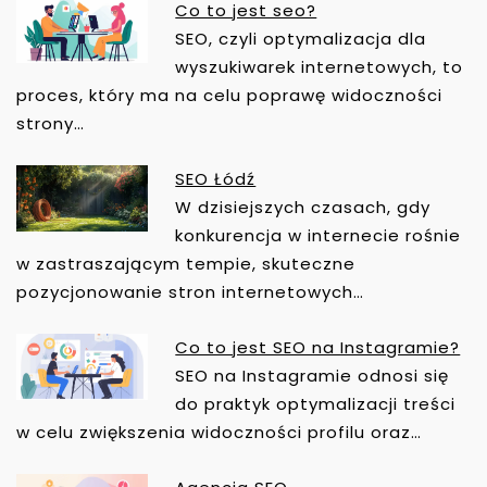
A
Co to jest seo?
C
SEO, czyli optymalizacja dla
J
wyszukiwarek internetowych, to
A
proces, który ma na celu poprawę widoczności
W
strony…
P
I
SEO Łódź
S
W dzisiejszych czasach, gdy
U
konkurencja w internecie rośnie
w zastraszającym tempie, skuteczne
pozycjonowanie stron internetowych…
Co to jest SEO na Instagramie?
SEO na Instagramie odnosi się
do praktyk optymalizacji treści
w celu zwiększenia widoczności profilu oraz…