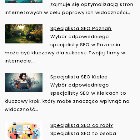
C
zajmuje się optymalizacją stron
J
internetowych w celu poprawy ich widoczności…
A
W
Specjalista SEO Poznań
P
Wybór odpowiedniego
I
specjalisty SEO w Poznaniu
S
może być kluczowy dla sukcesu Twojej firmy w
U
internecie.…
Specjalista SEO Kielce
Wybór odpowiedniego
specjalisty SEO w Kielcach to
kluczowy krok, który może znacząco wpłynąć na
widoczność…
Specjalista SEO co robi?
Specjalista SEO to osoba