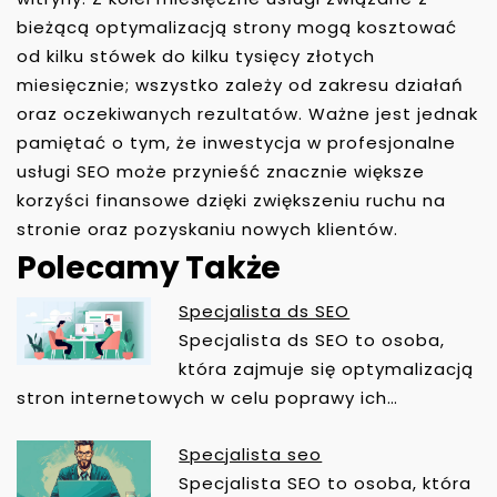
bieżącą optymalizacją strony mogą kosztować
od kilku stówek do kilku tysięcy złotych
miesięcznie; wszystko zależy od zakresu działań
oraz oczekiwanych rezultatów. Ważne jest jednak
pamiętać o tym, że inwestycja w profesjonalne
usługi SEO może przynieść znacznie większe
korzyści finansowe dzięki zwiększeniu ruchu na
stronie oraz pozyskaniu nowych klientów.
Polecamy Także
Specjalista ds SEO
N
Specjalista ds SEO to osoba,
A
która zajmuje się optymalizacją
W
stron internetowych w celu poprawy ich…
I
G
Specjalista seo
A
Specjalista SEO to osoba, która