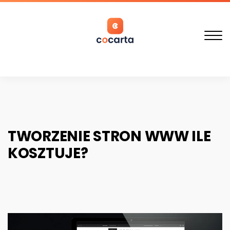
S
k
i
C
p
O
t
C
o
Close
A
c
Menu
R
o
T
n
A
t
TWORZENIE STRON WWW ILE
e
KOSZTUJE?
n
t