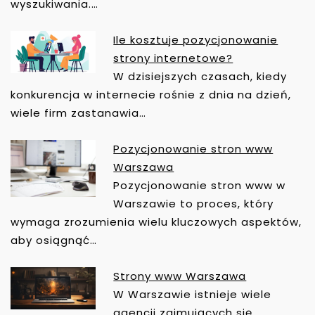
G
wyszukiwania.…
A
C
Ile kosztuje pozycjonowanie
J
strony internetowe?
A
W dzisiejszych czasach, kiedy
W
konkurencja w internecie rośnie z dnia na dzień,
P
wiele firm zastanawia…
I
S
Pozycjonowanie stron www
U
Warszawa
Pozycjonowanie stron www w
Warszawie to proces, który
wymaga zrozumienia wielu kluczowych aspektów,
aby osiągnąć…
Strony www Warszawa
W Warszawie istnieje wiele
agencji zajmujących się