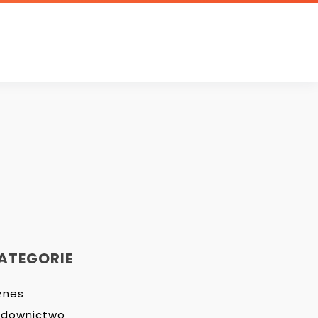
ATEGORIE
znes
udownictwo