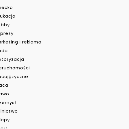
iecko
ukacja
obby
prezy
rketing i reklama
oda
toryzacja
eruchomości
bcojęzyczne
raca
rawo
zemysł
lnictwo
lepy
ort