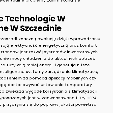
ć ewentualne problemy zanim staną się
e Technologie W
ne W Szczecinie
przeszedł znaczną ewolucję dzięki wprowadzeniu
kszają efektywność energetyczną oraz komfort
 trendów jest rozwój systemów inwerterowych,
anie mocy chłodzenia do aktualnych potrzeb
te zużywają mniej energii i generują niższe
 inteligentne systemy zarządzania klimatyzacją,
rządzeniem za pomocą aplikacji mobilnych czy
ogą dostosowywać ustawienia temperatury
co zwiększa wygodę korzystania z klimatyzacji.
posażonych jest w zaawansowane filtry HEPA
o przyczynia się do poprawy jakości powietrza