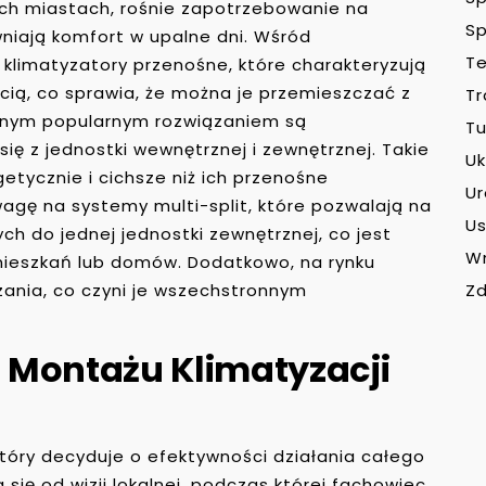
nych miastach, rośnie zapotrzebowanie na
Sp
niają komfort w upalne dni. Wśród
Te
ę klimatyzatory przenośne, które charakteryzują
ścią, co sprawia, że można je przemieszczać z
Tr
nnym popularnym rozwiązaniem są
Tu
 się z jednostki wewnętrznej i zewnętrznej. Takie
Uk
etycznie i cichsze niż ich przenośne
U
agę na systemy multi-split, które pozwalają na
Us
ch do jednej jednostki zewnętrznej, co jest
W
mieszkań lub domów. Dodatkowo, na rynku
Zd
zania, co czyni je wszechstronnym
 Montażu Klimatyzacji
który decyduje o efektywności działania całego
się od wizji lokalnej, podczas której fachowiec