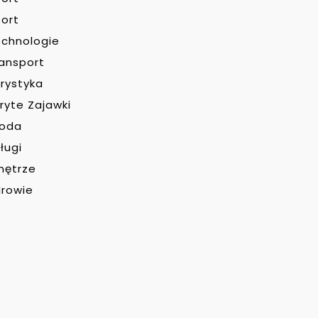
ort
chnologie
ansport
rystyka
ryte Zajawki
roda
ługi
nętrze
rowie