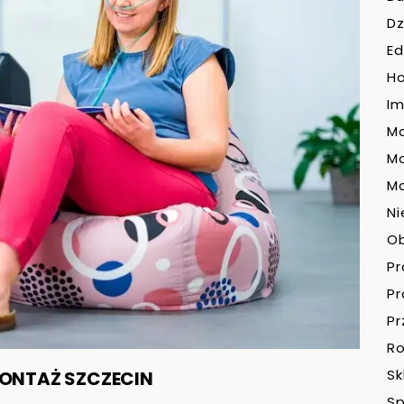
Dz
Ed
H
Im
Ma
M
Mo
Ni
O
P
P
Pr
Ro
Sk
ONTAŻ SZCZECIN
Sp