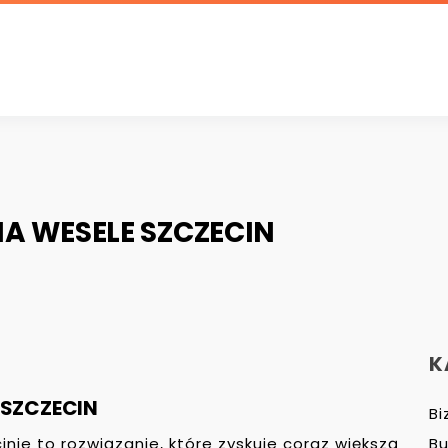
 WESELE SZCZECIN
K
SZCZECIN
Bi
ie to rozwiązanie, które zyskuje coraz większą
B