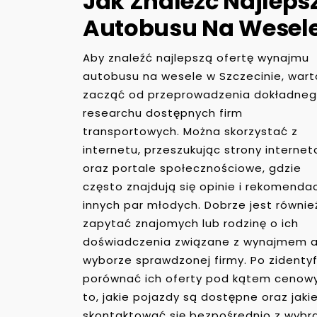
Jak Znaleźć Najlep
Autobusu Na Wesele
Aby znaleźć najlepszą ofertę wynajmu
autobusu na wesele w Szczecinie, wart
zacząć od przeprowadzenia dokładne
researchu dostępnych firm
transportowych. Można skorzystać z
internetu, przeszukując strony interne
oraz portale społecznościowe, gdzie
często znajdują się opinie i rekomenda
innych par młodych. Dobrze jest równie
zapytać znajomych lub rodzinę o ich
doświadczenia związane z wynajmem 
wyborze sprawdzonej firmy. Po zidenty
porównać ich oferty pod kątem cenowym
to, jakie pojazdy są dostępne oraz jak
skontaktować się bezpośrednio z wybra