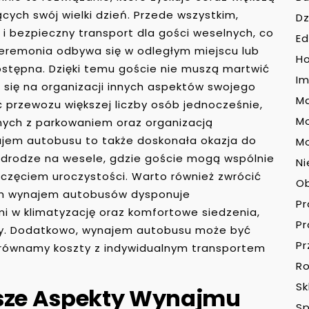
ych swój wielki dzień. Przede wszystkim,
Dz
 bezpieczny transport dla gości weselnych, co
Ed
 ceremonia odbywa się w odległym miejscu lub
H
dostępna. Dzięki temu goście nie muszą martwić
Im
 się na organizacji innych aspektów swojego
Ma
ć przewozu większej liczby osób jednocześnie,
M
ych z parkowaniem oraz organizacją
ajem autobusu to także doskonała okazja do
Mo
 drodze na wesele, gdzie goście mogą wspólnie
Ni
oczęciem uroczystości. Warto również zwrócić
O
ych wynajem autobusów dysponuje
P
 w klimatyzację oraz komfortowe siedzenia,
P
y. Dodatkowo, wynajem autobusu może być
Pr
orównamy koszty z indywidualnym transportem
Ro
Sk
jsze Aspekty Wynajmu
Sp