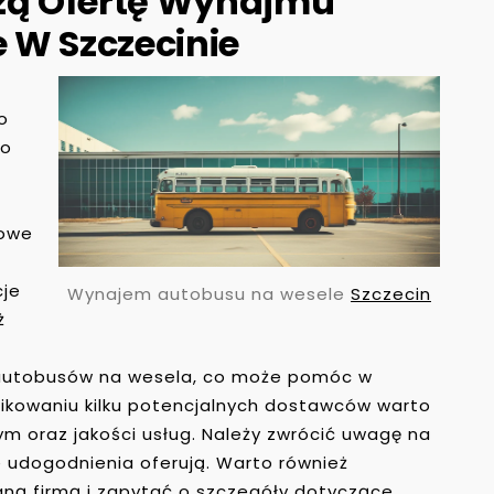
szą Ofertę Wynajmu
 W Szczecinie
o
go
towe
cje
Wynajem autobusu na wesele
Szczecin
ż
autobusów na wesela, co może pomóc w
fikowaniu kilku potencjalnych dostawców warto
 oraz jakości usług. Należy zwrócić uwagę na
ie udogodnienia oferują. Warto również
ną firmą i zapytać o szczegóły dotyczące