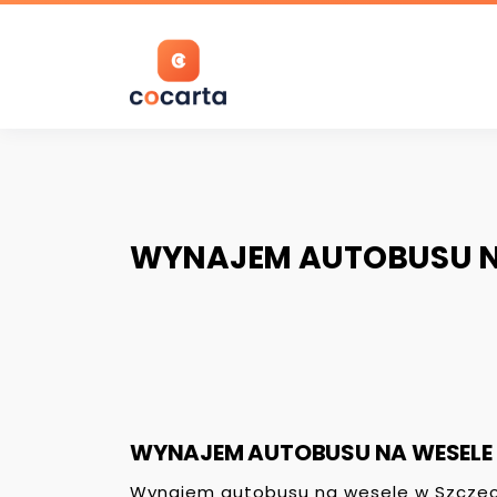
S
k
i
C
p
O
t
C
o
A
c
R
o
T
n
WYNAJEM AUTOBUSU NA
A
t
e
n
t
WYNAJEM AUTOBUSU NA WESELE 
Wynajem autobusu na wesele w Szczecin