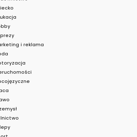
iecko
ukacja
obby
prezy
rketing i reklama
oda
toryzacja
eruchomości
bcojęzyczne
raca
rawo
zemysł
lnictwo
lepy
ort