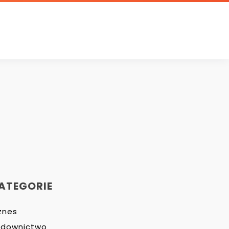
ATEGORIE
znes
udownictwo