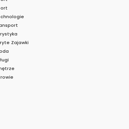
ort
chnologie
ansport
rystyka
ryte Zajawki
roda
ługi
nętrze
rowie