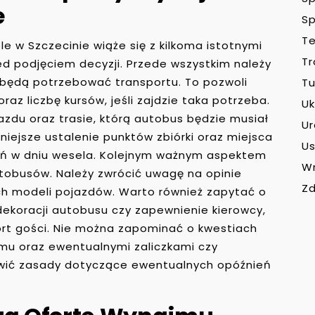
e
Sp
Te
 w Szczecinie wiąże się z kilkoma istotnymi
Tr
ed podjęciem decyzji. Przede wszystkim należy
y będą potrzebować transportu. To pozwoli
Tu
raz liczbę kursów, jeśli zajdzie taka potrzeba.
Uk
zdu oraz trasie, którą autobus będzie musiał
U
ejsze ustalenie punktów zbiórki oraz miejsca
Us
eń w dniu wesela. Kolejnym ważnym aspektem
W
utobusów. Należy zwrócić uwagę na opinie
Zd
ch modeli pojazdów. Warto również zapytać o
dekoracji autobusu czy zapewnienie kierowcy,
ort gości. Nie można zapominać o kwestiach
u oraz ewentualnymi zaliczkami czy
ówić zasady dotyczące ewentualnych opóźnień