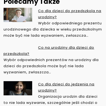
Polecamy Także
Co dla dzieci do przedszkola na
N
urodziny?
A
Wybór odpowiedniego prezentu
W
urodzinowego dla dziecka w wieku przedszkolnym
I
może być nie lada wyzwaniem, zwłaszcza…
G
A
Co na urodziny dla dzieci do
C
przedszkola?
J
Wybór odpowiednich prezentów na urodziny dla
A
dzieci do przedszkola może być nie lada
W
wyzwaniem, zwłaszcza…
P
I
Co dla dzieci do jedzenia na
S
urodziny?
U
Organizacja urodzin dla dzieci
to nie lada wyzwanie, szczególnie jeśli chodzi o