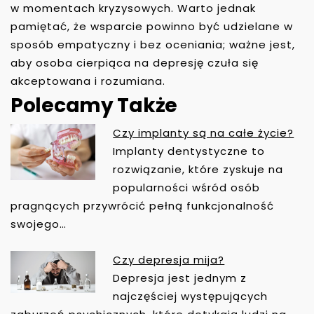
w momentach kryzysowych. Warto jednak
pamiętać, że wsparcie powinno być udzielane w
sposób empatyczny i bez oceniania; ważne jest,
aby osoba cierpiąca na depresję czuła się
akceptowana i rozumiana.
Polecamy Także
Czy implanty są na całe życie?
N
Implanty dentystyczne to
A
rozwiązanie, które zyskuje na
W
popularności wśród osób
I
pragnących przywrócić pełną funkcjonalność
G
swojego…
A
C
Czy depresja mija?
J
Depresja jest jednym z
A
najczęściej występujących
W