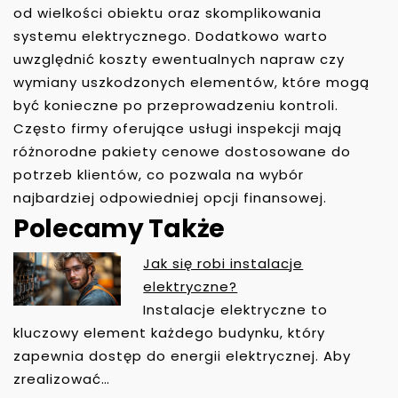
od wielkości obiektu oraz skomplikowania
systemu elektrycznego. Dodatkowo warto
uwzględnić koszty ewentualnych napraw czy
wymiany uszkodzonych elementów, które mogą
być konieczne po przeprowadzeniu kontroli.
Często firmy oferujące usługi inspekcji mają
różnorodne pakiety cenowe dostosowane do
potrzeb klientów, co pozwala na wybór
najbardziej odpowiedniej opcji finansowej.
Polecamy Także
Jak się robi instalacje
N
elektryczne?
A
Instalacje elektryczne to
W
kluczowy element każdego budynku, który
I
zapewnia dostęp do energii elektrycznej. Aby
G
zrealizować…
A