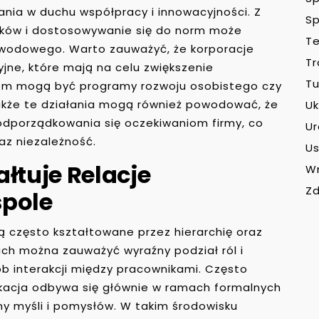
nia w duchu współpracy i innowacyjności. Z
Sp
yników i dostosowywanie się do norm może
Te
awodowego. Warto zauważyć, że korporacje
Tr
jne, które mają na celu zwiększenie
Tu
em mogą być programy rozwoju osobistego czy
akże te działania mogą również powodować, że
Uk
odporządkowania się oczekiwaniom firmy, co
U
az niezależność.
Us
łtuje Relacje
W
Zd
spole
ą często kształtowane przez hierarchię oraz
ach można zauważyć wyraźny podział ról i
b interakcji między pracownikami. Często
ikacja odbywa się głównie w ramach formalnych
y myśli i pomysłów. W takim środowisku