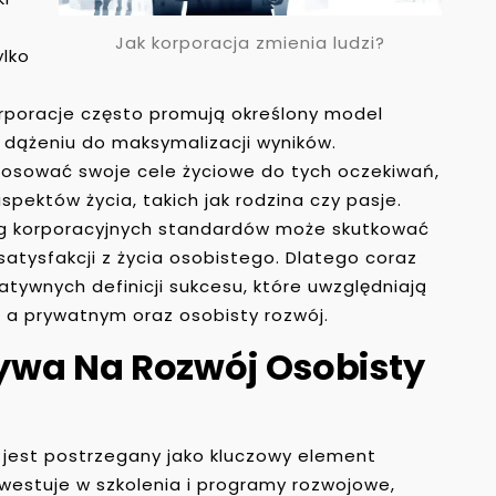
Jak korporacja zmienia ludzi?
ylko
rporacje często promują określony model
 i dążeniu do maksymalizacji wyników.
tosować swoje cele życiowe do tych oczekiwań,
pektów życia, takich jak rodzina czy pasje.
ug korporacyjnych standardów może skutkować
tysfakcji z życia osobistego. Dlatego coraz
tywnych definicji sukcesu, które uwzględniają
 prywatnym oraz osobisty rozwój.
ywa Na Rozwój Osobisty
 jest postrzegany jako kluczowy element
nwestuje w szkolenia i programy rozwojowe,