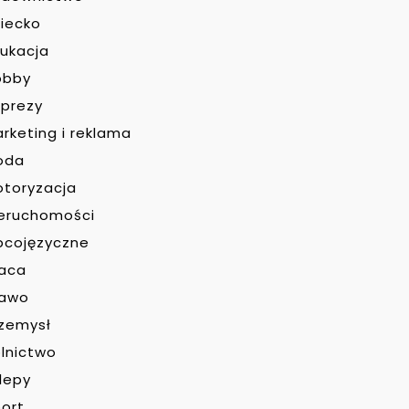
iecko
ukacja
obby
prezy
rketing i reklama
oda
toryzacja
eruchomości
bcojęzyczne
raca
rawo
zemysł
lnictwo
lepy
ort