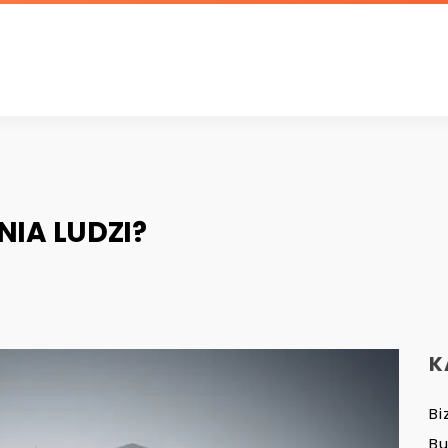
IA LUDZI?
K
Bi
B