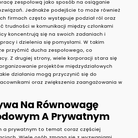
a pracę zespołową jako sposób na osiąganie
ozwiązań. Jednakże podejście to może również
h firmach często występuje podział ról oraz
 trudności w komunikacji między członkami
icy koncentrują się na swoich zadaniach i
racy i dzielenia się pomysłami. W takim
że przyćmić ducha zespołowego, co
 Z drugiej strony, wiele korporacji stara się
organizowanie projektów międzydziałowych
akie działania mogą przyczynić się do
 pracownikami oraz zwiększenia zaangażowania w
ływa Na Równowagę
wodowym A Prywatnym
a prywatnym to temat coraz częściej
acjach. Wiele osób zmaga się z wyzwaniami