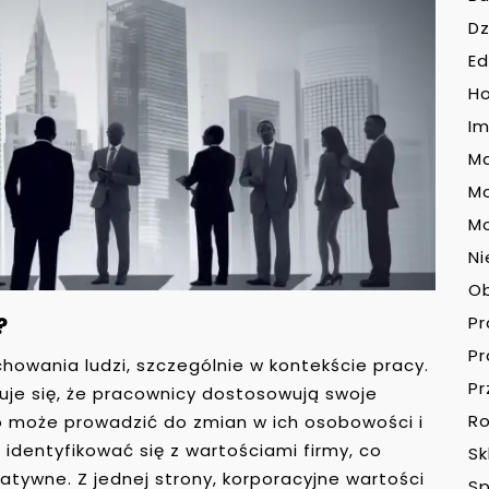
Dz
Ed
H
Im
Ma
M
Mo
Ni
O
?
P
P
owania ludzi, szczególnie w kontekście pracy.
Pr
je się, że pracownicy dostosowują swoje
Ro
co może prowadzić do zmian w ich osobowości i
identyfikować się z wartościami firmy, co
Sk
tywne. Z jednej strony, korporacyjne wartości
Sp