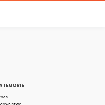
ATEGORIE
znes
udownictwo