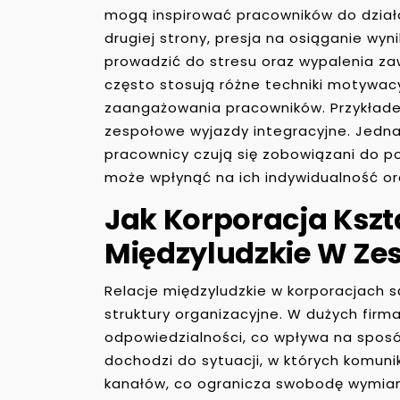
mogą inspirować pracowników do działa
drugiej strony, presja na osiąganie w
prowadzić do stresu oraz wypalenia z
często stosują różne techniki motywacy
zaangażowania pracowników. Przykład
zespołowe wyjazdy integracyjne. Jedn
pracownicy czują się zobowiązani do p
może wpłynąć na ich indywidualność or
Jak Korporacja Kszta
Międzyludzkie W Ze
Relacje międzyludzkie w korporacjach s
struktury organizacyjne. W dużych firm
odpowiedzialności, co wpływa na sposó
dochodzi do sytuacji, w których komun
kanałów, co ogranicza swobodę wymian