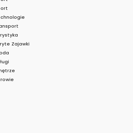
ort
chnologie
ansport
rystyka
ryte Zajawki
roda
ługi
nętrze
rowie