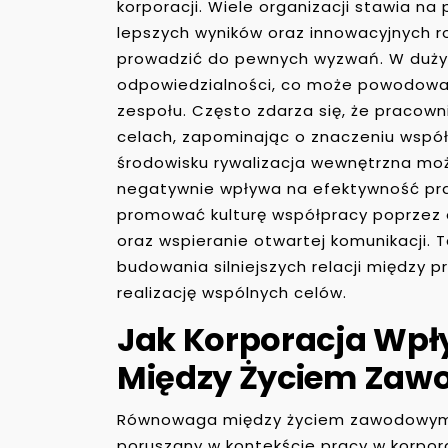
korporacji. Wiele organizacji stawia n
lepszych wyników oraz innowacyjnych r
prowadzić do pewnych wyzwań. W dużyc
odpowiedzialności, co może powodować
zespołu. Często zdarza się, że pracown
celach, zapominając o znaczeniu współp
środowisku rywalizacja wewnętrzna mo
negatywnie wpływa na efektywność pracy.
promować kulturę współpracy poprzez 
oraz wspieranie otwartej komunikacji. T
budowania silniejszych relacji między
realizację wspólnych celów.
Jak Korporacja Wp
Między Życiem Za
Równowaga między życiem zawodowym 
poruszany w kontekście pracy w korpor